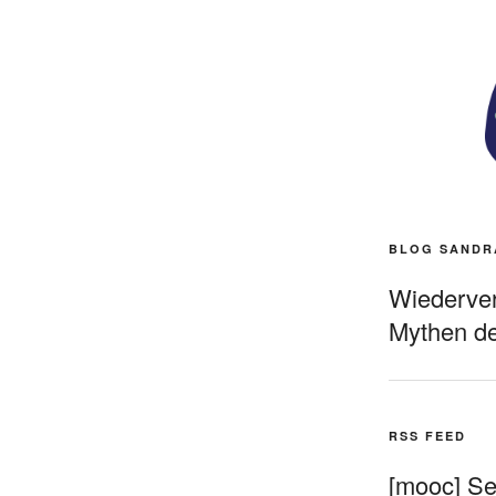
BLOG SANDR
Wiederverö
Mythen de
RSS FEED
[mooc] Sel