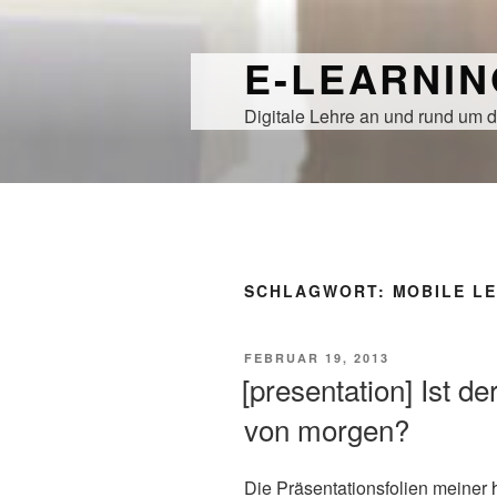
Zum
Inhalt
E-LEARNI
springen
Digitale Lehre an und rund um d
SCHLAGWORT:
MOBILE L
VERÖFFENTLICHT
FEBRUAR 19, 2013
AM
[presentation] Ist d
von morgen?
Die Präsentationsfolien meiner