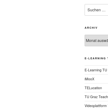
Suche
nach:
ARCHIV
Archiv
E-LEARNING 
E-Learning TU
iMooX
TELucation
TU Graz Teach
Videoplattform