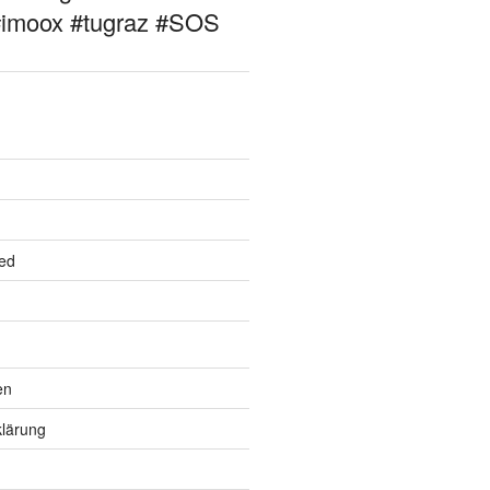
#imoox #tugraz #SOS
ed
en
lärung