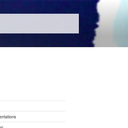
entations
en