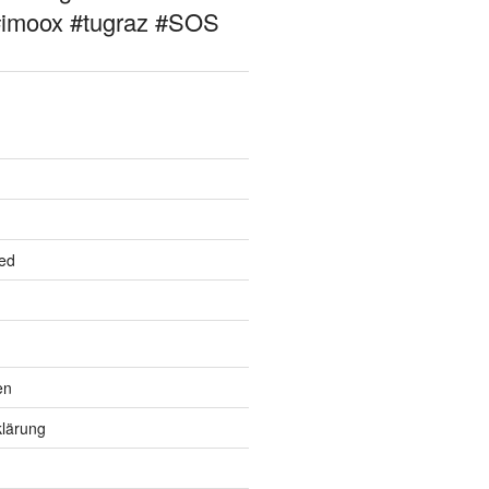
#imoox #tugraz #SOS
ed
en
lärung