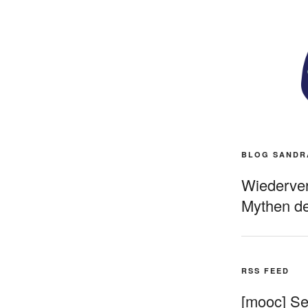
BLOG SANDR
Wiederverö
Mythen de
RSS FEED
[mooc] Sel