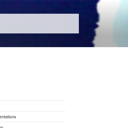
entations
en