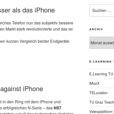
Suche
sser als das iPhone
nach:
welches Telefon nun das subjektiv bessere
en Markt stark revolutionierte und das ist
ARCHIV
Archiv
nen kurzen Vergleich beider Endgeräte:
E-LEARNING 
E-Learning TU
iMooX
against iPhone
TELucation
igt in den Ring mit dem iPhone und
TU Graz Teach
so erfolgreichen N-Serie – das
N97
.
Videoplattform
stattet und all den technischen Vorteilen