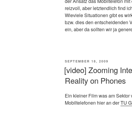
der Ansatz das Mobiltelefon mit
reizvoll, aber letztendlich find i
Wieviele Situationen gibt es wir
bzw. dies den entscheidenden Vor
ein, aber da sollten wir ja gene
VERÖFFENTLICHT
SEPTEMBER 18, 2009
AM
[video] Zooming Int
Reality on Phones
Ein kleiner Film was am Sektor
Mobiltelefonen hier an der
TU G