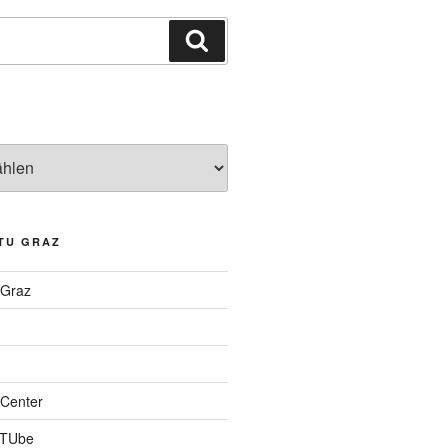
Suchen
TU GRAZ
 Graz
Center
 TUbe