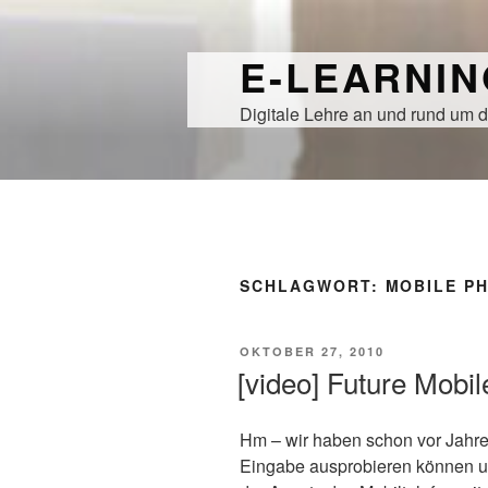
Zum
Inhalt
E-LEARNI
springen
Digitale Lehre an und rund um d
SCHLAGWORT:
MOBILE P
VERÖFFENTLICHT
OKTOBER 27, 2010
AM
[video] Future Mobi
Hm – wir haben schon vor Jahr
Eingabe ausprobieren können und