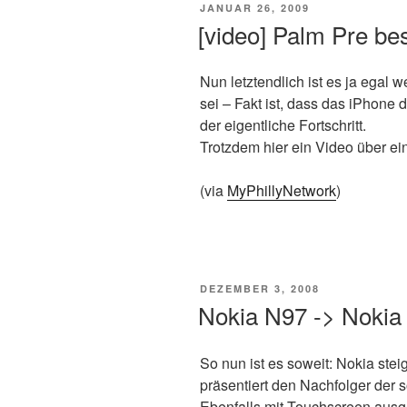
VERÖFFENTLICHT
JANUAR 26, 2009
AM
[video] Palm Pre be
Nun letztendlich ist es ja egal 
sei – Fakt ist, dass das iPhone d
der eigentliche Fortschritt.
Trotzdem hier ein Video über ei
(via
MyPhillyNetwork
)
VERÖFFENTLICHT
DEZEMBER 3, 2008
AM
Nokia N97 -> Nokia 
So nun ist es soweit: Nokia ste
präsentiert den Nachfolger der 
Ebenfalls mit Touchscreen ausge