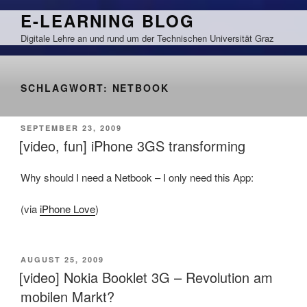
Zum
E-LEARNING BLOG
Inhalt
Digitale Lehre an und rund um der Technischen Universität Graz
springen
SCHLAGWORT:
NETBOOK
VERÖFFENTLICHT
SEPTEMBER 23, 2009
AM
[video, fun] iPhone 3GS transforming
Why should I need a Netbook – I only need this App:
(via
iPhone Love
)
VERÖFFENTLICHT
AUGUST 25, 2009
AM
[video] Nokia Booklet 3G – Revolution am
mobilen Markt?