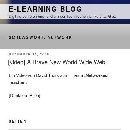
Zum
E-LEARNING BLOG
Inhalt
Digitale Lehre an und rund um der Technischen Universität Graz
springen
SCHLAGWORT:
NETWORK
VERÖFFENTLICHT
DEZEMBER 11, 2008
AM
[video] A Brave New World Wide Web
Ein Video von
David Truss
zum Thema „
Networked
Teacher
„:
(Danke an
Ellen
)
SEITEN