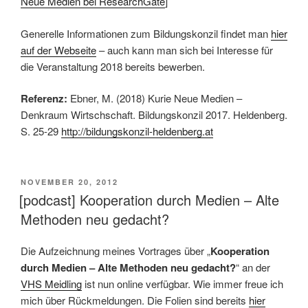
Neue Medien bei ResearchGate
]
Generelle Informationen zum Bildungskonzil findet man
hier
auf der Webseite
– auch kann man sich bei Interesse für
die Veranstaltung 2018 bereits bewerben.
Referenz:
Ebner, M. (2018) Kurie Neue Medien –
Denkraum Wirtschschaft. Bildungskonzil 2017. Heldenberg.
S. 25-29
http://bildungskonzil-heldenberg.at
VERÖFFENTLICHT
NOVEMBER 20, 2012
AM
[podcast] Kooperation durch Medien – Alte
Methoden neu gedacht?
Die Aufzeichnung meines Vortrages über „
Kooperation
durch Medien – Alte Methoden neu gedacht?
“ an der
VHS Meidling
ist nun online verfügbar. Wie immer freue ich
mich über Rückmeldungen. Die Folien sind bereits
hier