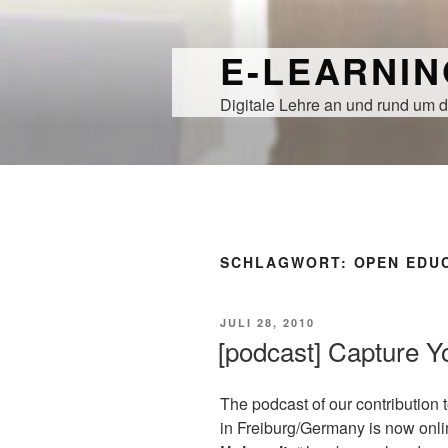
Zum
Inhalt
E-LEARNI
springen
Digitale Lehre an und rund um d
SCHLAGWORT:
OPEN EDU
VERÖFFENTLICHT
JULI 28, 2010
AM
[podcast] Capture Y
The podcast of our contribution t
in Freiburg/Germany is now onli