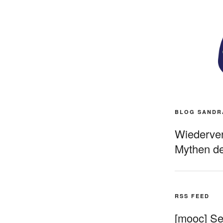
BLOG SANDR
Wiederverö
Mythen de
RSS FEED
[mooc] Sel