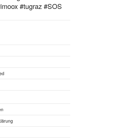
#imoox #tugraz #SOS
ed
en
lärung