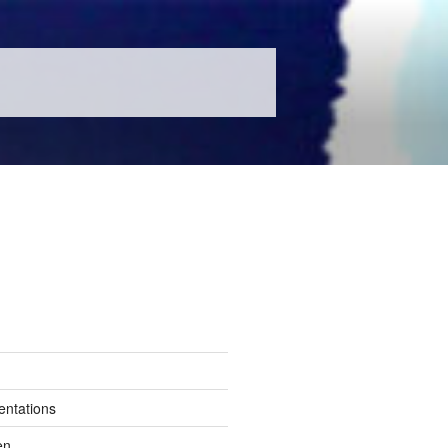
entations
en