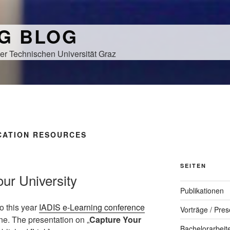
NG BLOG
er Technischen Universität Graz
CATION RESOURCES
SEITEN
our University
Publikationen
o this year
IADIS e-Learning conference
Vorträge / Pres
ne. The presentation on „
Capture Your
Bachelorarbeit