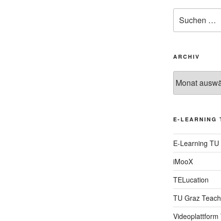
Suche
nach:
ARCHIV
Archiv
E-LEARNING 
E-Learning TU
iMooX
TELucation
TU Graz Teach
Videoplattform