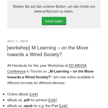
Klicken Sie auf den unteren Button, um den Inhalt von
www.scribd.com zu laden.
Inhalt laden
VERÖFFENTLICHT
JULI 1, 2010
AM
[workshop] M-Learning – on the Move
towards a Wired Society?
All Handouts for this year Workshop at
ED-MEDIA
Conference
in Toronto on
„M-Learning – on the Move
towards a Wired Society?“
are now online available in
different formats for different devices:
Online eBook [
Link
]
eBook as
.pdf
for printout [
Link
]
eBook as
.epub
for e.g. the iPad [
Link
]