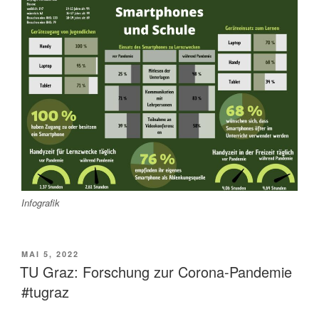
Infografik
VERÖFFENTLICHT
MAI 5, 2022
AM
TU Graz: Forschung zur Corona-Pandemie
#tugraz