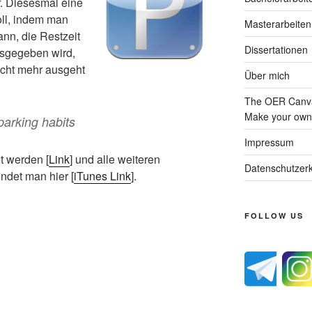
r. Diesesmal eine
oll, indem man
Masterarbeiten
ann, die Restzeit
Dissertationen
sgegeben wird,
icht mehr ausgeht
Über mich
The OER Canva
Make your own 
arking habits
Impressum
t werden [
Link
] und alle weiteren
Datenschutzerk
ndet man hier [
iTunes Link
].
FOLLOW US