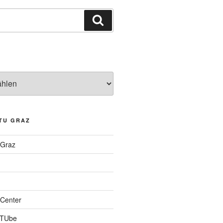
Suchen
TU GRAZ
 Graz
Center
 TUbe