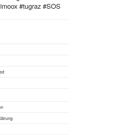
#imoox #tugraz #SOS
ed
en
lärung