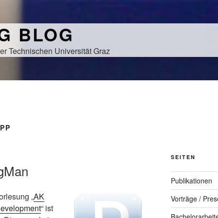
NG BLOG
er Technischen Universität Graz
APP
SEITEN
ngMan
Publikationen
orlesung „
AK
Vorträge / Pres
Development
“ ist
Bachelorarbeit