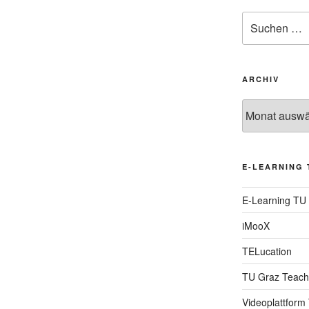
Suche
nach:
ARCHIV
Archiv
E-LEARNING 
E-Learning TU
iMooX
TELucation
TU Graz Teach
Videoplattform