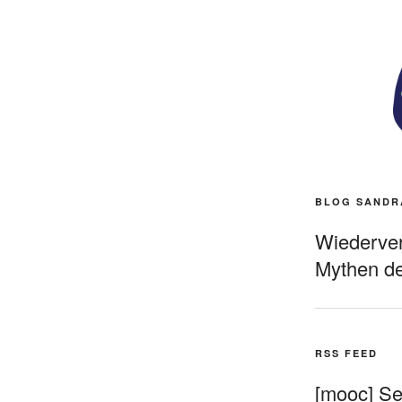
BLOG SANDR
Wiederverö
Mythen de
RSS FEED
[mooc] Sel