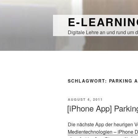
Zum
Inhalt
E-LEARNI
springen
Digitale Lehre an und rund um d
SCHLAGWORT:
PARKING 
VERÖFFENTLICHT
AUGUST 4, 2011
AM
[iPhone App] Parki
Die nächste App der heurigen V
Medientechnologien – iPhone 