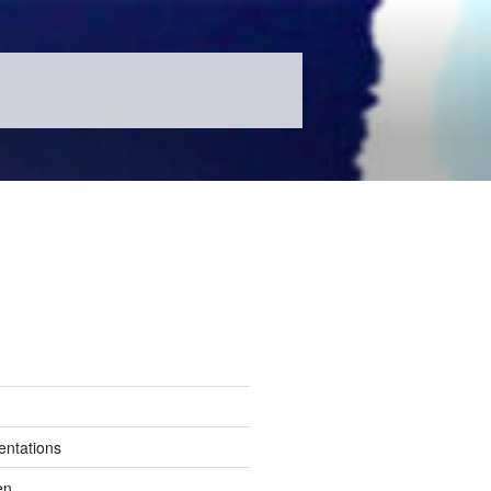
entations
en