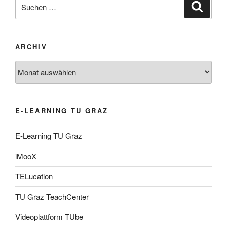
Suche
Suche
nach:
ARCHIV
Archiv
E-LEARNING TU GRAZ
E-Learning TU Graz
iMooX
TELucation
TU Graz TeachCenter
Videoplattform TUbe