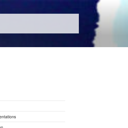
entations
en