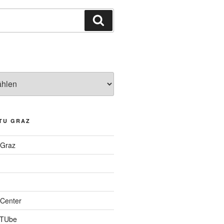
Suchen
TU GRAZ
 Graz
Center
 TUbe