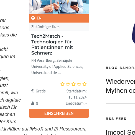
rer
sens.
dass die
icht
gien im
BLOG SANDR
r
gien,
Wiederverö
utzt
Mythen de
amit, wie
h digitale
isch für
nischen
RSS FEED
er Kurs
naktivitäten auf iMooX und 2) Ressourcen,
[mooc] Sel