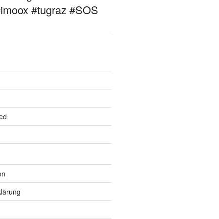
#imoox #tugraz #SOS
ed
en
lärung