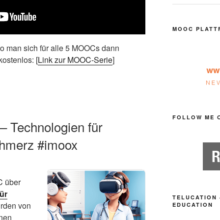
MOOC PLATT
o man sich für alle 5 MOOCs dann
ostenlos: [
Link zur MOOC-Serie
]
FOLLOW ME 
– Technologien für
Schmerz #imoox
C über
ür
TELUCATION 
urden von
EDUCATION
nnen