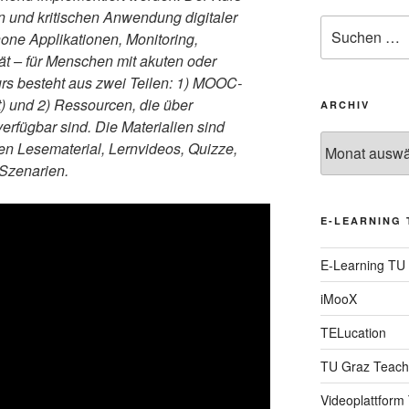
en und kritischen Anwendung digitaler
Suche
one Applikationen, Monitoring,
nach:
tät – für Menschen mit akuten oder
s besteht aus zwei Teilen: 1) MOOC-
at) und 2) Ressourcen, die über
ARCHIV
erfügbar sind. Die Materialien sind
Archiv
en Lesematerial, Lernvideos, Quizze,
 Szenarien.
E-LEARNING 
E-Learning TU
iMooX
TELucation
TU Graz Teach
Videoplattform