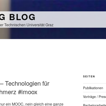
NG BLOG
er Technischen Universität Graz
SEITEN
– Technologien für
Publikationen
Schmerz #imoox
Vorträge / Pres
t nur ein MOOC, nein gleich eine ganze
Bachelorarbeit