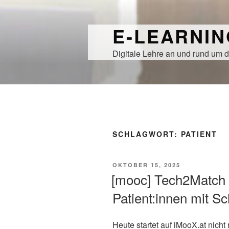
Zum
Inhalt
E-LEARNI
springen
Digitale Lehre an und rund um d
SCHLAGWORT:
PATIENT
VERÖFFENTLICHT
OKTOBER 15, 2025
AM
[mooc] Tech2Match 
Patient:innen mit 
Heute startet auf iMooX.at nich