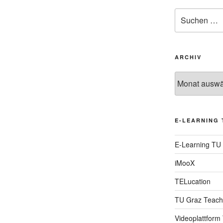
Suche
nach:
ARCHIV
Archiv
E-LEARNING 
E-Learning TU
iMooX
TELucation
TU Graz Teach
Videoplattform