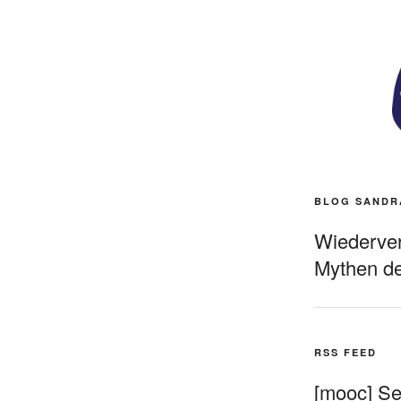
BLOG SANDR
Wiederverö
Mythen de
RSS FEED
[mooc] Sel