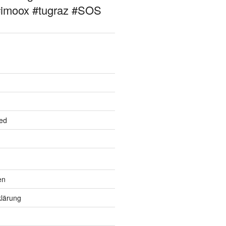
#imoox #tugraz #SOS
ed
en
lärung