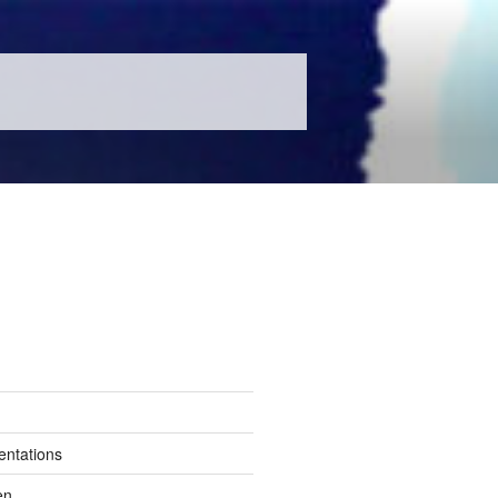
entations
en