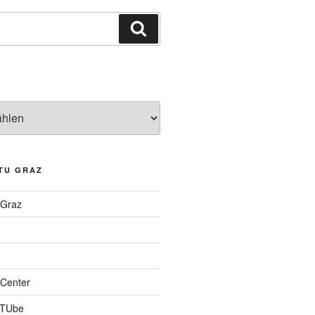
Suchen
TU GRAZ
 Graz
Center
 TUbe