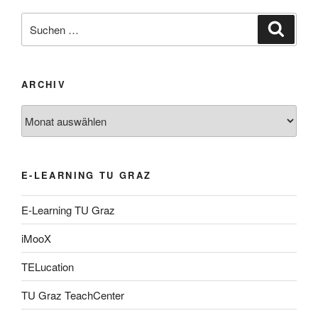
Suche
Suche
nach:
ARCHIV
Archiv
E-LEARNING TU GRAZ
E-Learning TU Graz
iMooX
TELucation
TU Graz TeachCenter