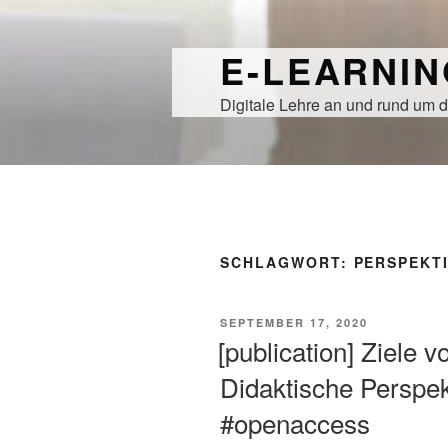
Zum
Inhalt
E-LEARNI
springen
Digitale Lehre an und rund um d
SCHLAGWORT:
PERSPEKT
VERÖFFENTLICHT
SEPTEMBER 17, 2020
AM
[publication] Ziele 
Didaktische Perspe
#openaccess