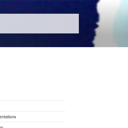
entations
en