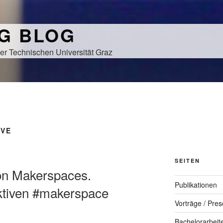
NG BLOG
er Technischen Universität Graz
IVE
SEITEN
von Makerspaces.
Publikationen
ktiven #makerspace
Vorträge / Pres
Bachelorarbeit