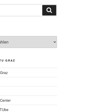
Suchen
TU GRAZ
 Graz
Center
 TUbe