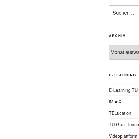
Suche
nach:
ARCHIV
Archiv
E-LEARNING 
E-Learning TU
iMooX
TELucation
TU Graz Teach
Videoplattform