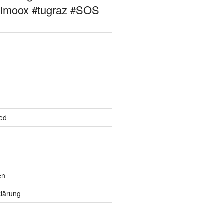
#imoox #tugraz #SOS
ed
en
lärung