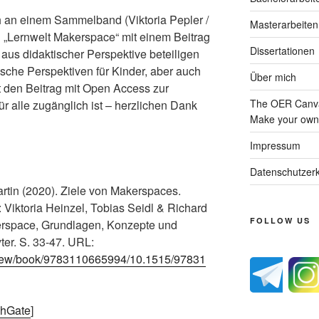
 an einem Sammelband (Viktoria Pepler /
Masterarbeiten
u „Lernwelt Makerspace“ mit einem Beitrag
Dissertationen
aus didaktischer Perspektive beteiligen
ische Perspektiven für Kinder, aber auch
Über mich
t den Beitrag mit Open Access zur
The OER Canva
ür alle zugänglich ist – herzlichen Dank
Make your own 
Impressum
Datenschutzerk
tin (2020). Ziele von Makerspaces.
: Viktoria Heinzel, Tobias Seidl & Richard
FOLLOW US
erspace, Grundlagen, Konzepte und
ter. S. 33-47. URL:
view/book/9783110665994/10.1515/97831
chGate
]