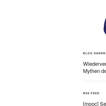
BLOG SANDR
Wiederverö
Mythen de
RSS FEED
[mooc] Sel