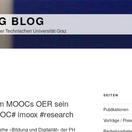
NG BLOG
er Technischen Universität Graz
SEITEN
rum MOOCs OER sein
Publikationen
OC# imoox #research
Vorträge / Pres
eihe «Bildung und Digitaliät»
der PH
Bachelorarbeit