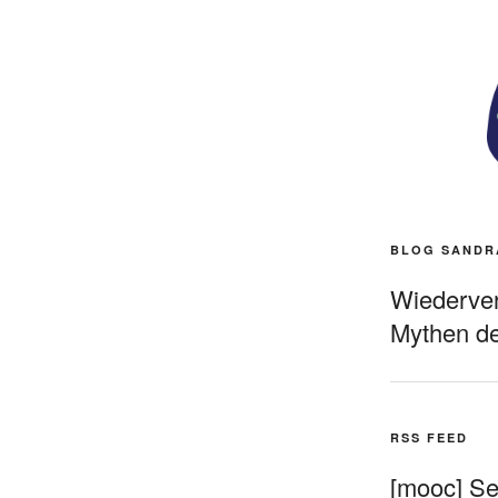
BLOG SANDR
Wiederverö
Mythen de
RSS FEED
[mooc] Sel