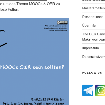
rund um das Thema MOOCs & OER zu
Masterarbeiten
diese
Folien
:
Dissertationen
Über mich
The OER Canva
Make your own 
Impressum
Datenschutzerk
FOLLOW US