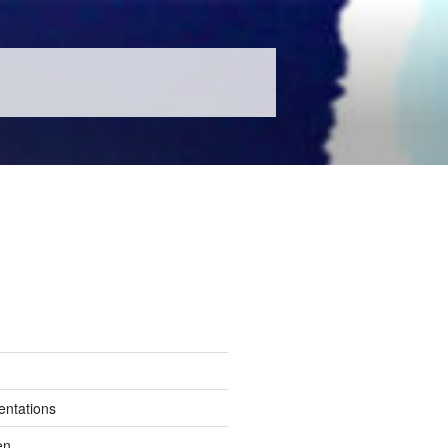
entations
en