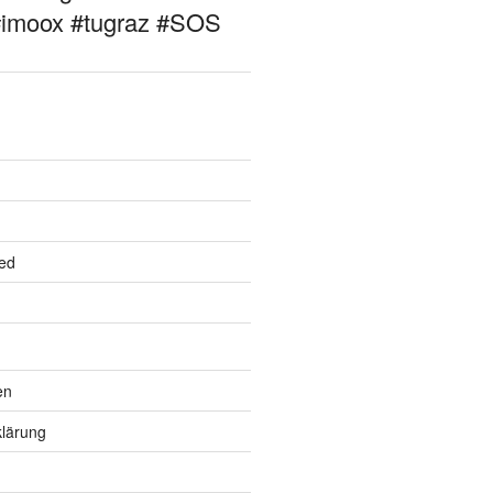
#imoox #tugraz #SOS
ed
en
lärung