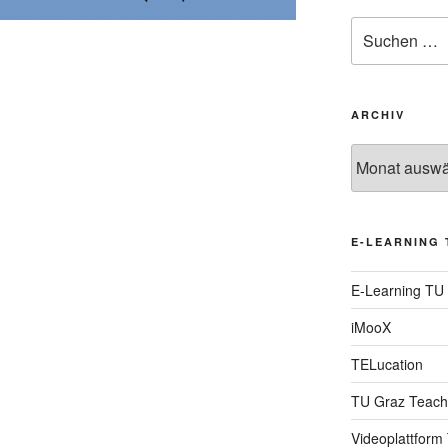
Suche
nach:
ARCHIV
Archiv
E-LEARNING 
E-Learning TU
iMooX
TELucation
TU Graz Teach
Videoplattform