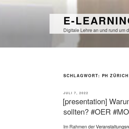
Zum
Inhalt
E-LEARNI
springen
Digitale Lehre an und rund um d
SCHLAGWORT:
PH ZÜRICH
VERÖFFENTLICHT
JULI 7, 2022
AM
[presentation] Wa
sollten? #OER #MO
Im Rahmen der
Veranstaltungsr