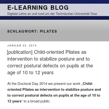
Zum
E-LEARNING BLOG
Inhalt
Digitale Lehre an und rund um der Technischen Universität Graz
springen
SCHLAGWORT:
PILATES
VERÖFFENTLICHT
JANUAR 22, 2015
AM
[publication] Child-oriented Pilates as
intervention to stabilize posture and to
correct postural defects on pupils at the
age of 10 to 12 years
At the Doctoral Day 2014 we present our work „
Child-
oriented Pilates as intervention to stabilize posture and
to correct postural defects on pupils at the age of 10 to
12 years
“ to a broad public.