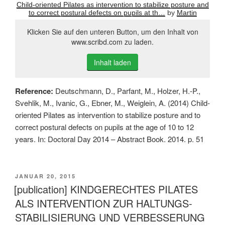
Child-oriented Pilates as intervention to stabilize posture and
to correct postural defects on pupils at th…
by
Martin
Klicken Sie auf den unteren Button, um den Inhalt von
www.scribd.com zu laden.
Inhalt laden
Reference:
Deutschmann, D., Parfant, M., Holzer, H.-P.,
Svehlik, M., Ivanic, G., Ebner, M., Weiglein, A. (2014) Child-
oriented Pilates as intervention to stabilize posture and to
correct postural defects on pupils at the age of 10 to 12
years. In: Doctoral Day 2014 – Abstract Book. 2014. p. 51
VERÖFFENTLICHT
JANUAR 20, 2015
AM
[publication] KINDGERECHTES PILATES
ALS INTERVENTION ZUR HALTUNGS-
STABILISIERUNG UND VERBESSERUNG