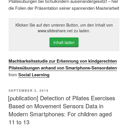
Pilatesübungen bei Schulkindern auseinandergesetzt – hier
die Folien der Präsentation seiner spannenden Masterarbeit
Klicken Sie auf den unteren Button, um den Inhalt von
www.slideshare.net zu laden.
Inhalt laden
Machbarkeitsstudie zur Erkennung von kindgerechten
Pilatesübungen anhand von Smartphone-Sensordaten
from
Social Learning
VERÖFFENTLICHT
SEPTEMBER 2, 2014
AM
[publication] Detection of Pilates Exercises
Based on Movement Sensors Data in
Modern Smartphones: For children aged
11 to 13