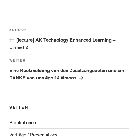
Beitragsnavigation
Vorheriger
ZURÜCK
Beitrag
[lecture] AK Technology Enhanced Learning –
Einheit 2
Nächster
WEITER
Beitrag
Eine Rückmeldung von den Zusatzangeboten und ein
DANKE von uns #gol14 #imoox
SEITEN
Publikationen
Vorträge / Presentations