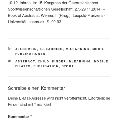
10-12 Jahren. In: 15. Kongress der Österreichischen
Sportwissenschaftlichen Gesellschaft (27.-29.11.2014) –
Book of Abstracts. Werner, I. (Hrsg.). Leopold-Franzens-
Universität Innsbruck. S. 92-93.
KATEGORIEN
ALLGEMEIN
,
E-LEARNING
,
M-LEARNING
,
MOBIL
,
PUBLIKATIONEN
SCHLAGWÖRTER
ABSTRACT
,
CHILD
,
KINDER
,
MLEARNING
,
MOBILE
,
PILATES
,
PUBLICATION
,
SPORT
Schreibe einen Kommentar
Deine E-Mail-Adresse wird nicht veröffentlicht.
Erforderliche
Felder sind mit
*
markiert
Kommentar
*