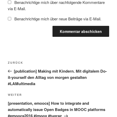
Benachrichtige mich über nachfolgende Kommentare
via E-Mail.
Benachrichtige mich über neue Beiträge via E-Mail.
Beitragsnavigation
Vorheriger
ZURÜCK
Beitrag
[publication] Making mit Kindern. Mit digitalem Do-
it-yourself den Alltag von morgen gestalten
#LAMultimedia
Nächster
WEITER
Beitrag
[presentation, emoocs] How to integrate and
automatically issue Open Badges in MOOC platforms
#emoocs2016 #imoox #tugraz