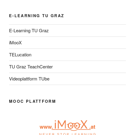
E-LEARNING TU GRAZ
E-Learning TU Graz
iMooX
TELucation
TU Graz TeachCenter
Videoplattform TUbe
MOOC PLATTFORM