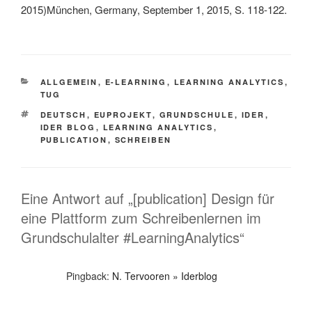
2015)München, Germany, September 1, 2015, S. 118-122.
KATEGORIEN
ALLGEMEIN
,
E-LEARNING
,
LEARNING ANALYTICS
,
TUG
SCHLAGWÖRTER
DEUTSCH
,
EUPROJEKT
,
GRUNDSCHULE
,
IDER
,
IDER BLOG
,
LEARNING ANALYTICS
,
PUBLICATION
,
SCHREIBEN
Eine Antwort auf „[publication] Design für
eine Plattform zum Schreibenlernen im
Grundschulalter #LearningAnalytics“
Pingback:
N. Tervooren » Iderblog