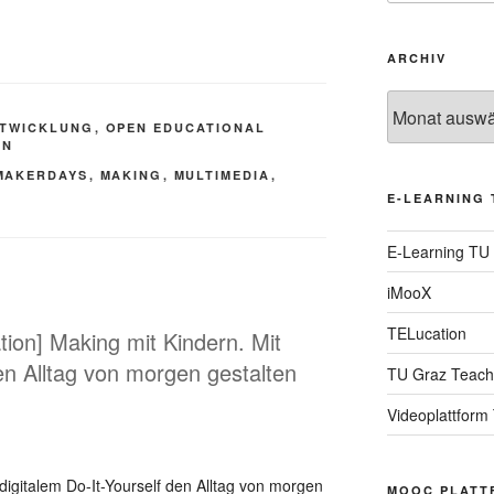
ARCHIV
Archiv
TWICKLUNG
,
OPEN EDUCATIONAL
EN
MAKERDAYS
,
MAKING
,
MULTIMEDIA
,
E-LEARNING 
E-Learning TU
iMooX
TELucation
ation] Making mit Kindern. Mit
den Alltag von morgen gestalten
TU Graz Teach
Videoplattform
digitalem Do-It-Yourself den Alltag von morgen
MOOC PLATT