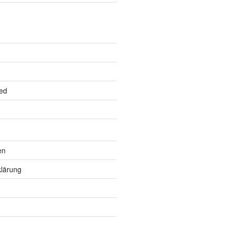
ed
en
lärung