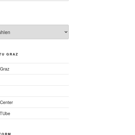
TU GRAZ
 Graz
Center
 TUbe
FORM