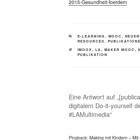
2015-Gesundheit-foerdern
KATEGORIEN
E-LEARNING
,
MOOC
,
NEUEN
RESOURCES
,
PUBLIKATION
SCHLAGWÖRTER
IMOOX
,
LA
,
MAKER MOOC
,
PUBLIKATION
Eine Antwort auf „[public
digitalem Do-it-yourself 
#LAMultimedia“
Pingback:
Making mit Kindern – Mit 