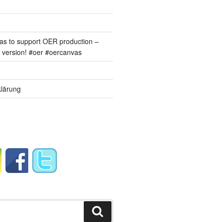
s to support OER production –
version! #oer #oercanvas
lärung
Suchen