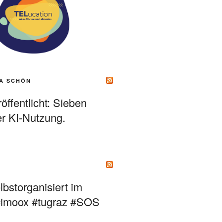
A SCHÖN
ffentlicht: Sieben
r KI-Nutzung.
bstorganisiert im
#imoox #tugraz #SOS