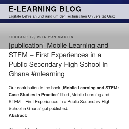
Zum
E-LEARNING BLOG
Inhalt
Digitale Lehre an und rund um der Technischen Universität Graz
springen
VERÖFFENTLICHT
FEBRUAR 17, 2016
VON
MARTIN
AM
[publication] Mobile Learning and
STEM – First Experiences in a
Public Secondary High School in
Ghana #mlearning
Our contribution to the book „
Mobile Learning and STEM:
Case Studies in Practice
“ titled „Mobile Learning and
STEM – First Experiences in a Public Secondary High
School in Ghana“ got published.
Abstract: