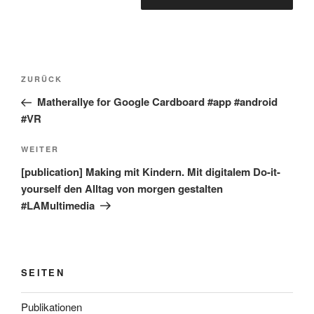
Beitragsnavigation
Vorheriger
ZURÜCK
Beitrag
Matherallye for Google Cardboard #app #android
#VR
Nächster
WEITER
Beitrag
[publication] Making mit Kindern. Mit digitalem Do-it-
yourself den Alltag von morgen gestalten
#LAMultimedia
SEITEN
Publikationen