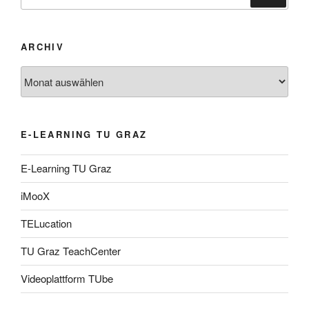
nach:
ARCHIV
Archiv
E-LEARNING TU GRAZ
E-Learning TU Graz
iMooX
TELucation
TU Graz TeachCenter
Videoplattform TUbe