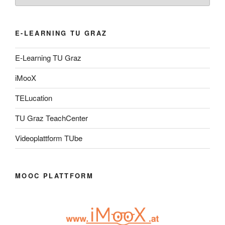
E-LEARNING TU GRAZ
E-Learning TU Graz
iMooX
TELucation
TU Graz TeachCenter
Videoplattform TUbe
MOOC PLATTFORM