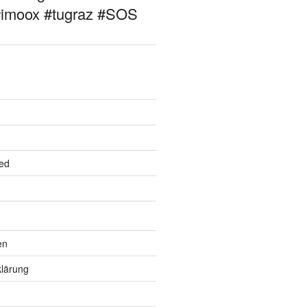
#imoox #tugraz #SOS
ed
en
lärung