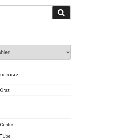
Suchen
TU GRAZ
 Graz
Center
 TUbe