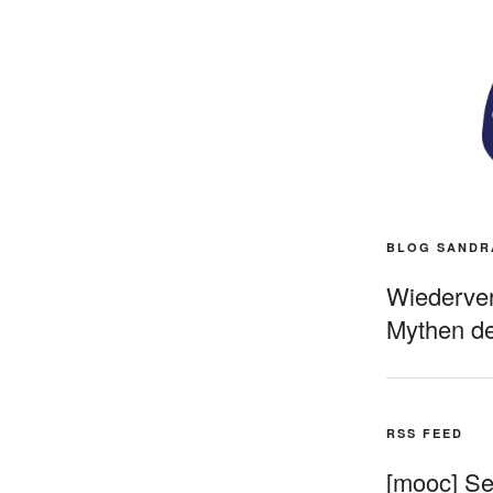
BLOG SANDR
Wiederverö
Mythen de
RSS FEED
[mooc] Sel