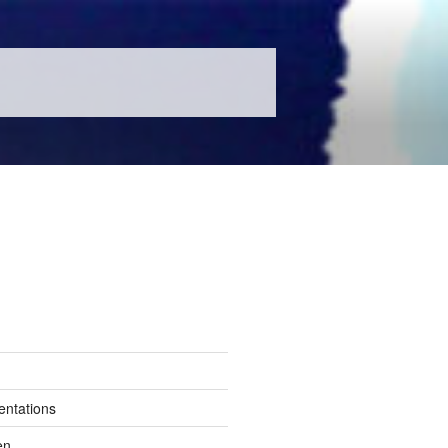
entations
en