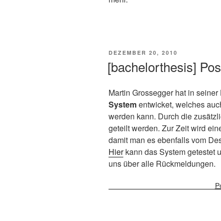
VERÖFFENTLICHT
DEZEMBER 20, 2010
AM
[bachelorthesis] Post
Martin Grossegger hat in seiner
System
entwicket, welches auc
werden kann. Durch die zusätzl
geteilt werden. Zur Zeit wird ei
damit man es ebenfalls vom De
Hier
kann das System getestet u
uns über alle Rückmeldungen.
P