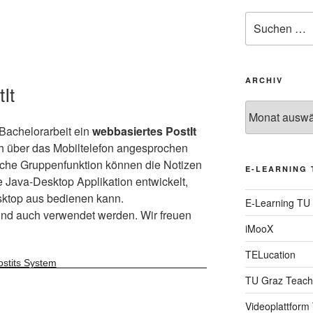
Suche
nach:
ARCHIV
It
Archiv
 Bachelorarbeit ein
webbasiertes PostIt
h über das Mobiltelefon angesprochen
iche Gruppenfunktion können die Notizen
E-LEARNING 
ne Java-Desktop Applikation entwickelt,
sktop aus bedienen kann.
E-Learning TU
nd auch verwendet werden. Wir freuen
iMooX
TELucation
ostits System
TU Graz Teach
Videoplattform