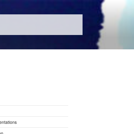
entations
en