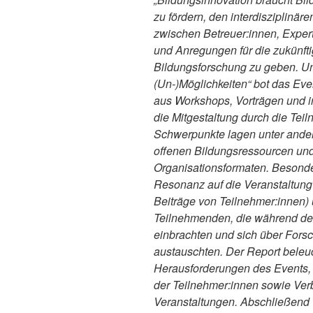
zu fördern, den interdisziplinär
zwischen Betreuer:innen, Exper
und Anregungen für die zukünfti
Bildungsforschung zu geben. Un
(Un-)Möglichkeiten“ bot das E
aus Workshops, Vorträgen und i
die Mitgestaltung durch die Te
Schwerpunkte lagen unter ande
offenen Bildungsressourcen und
Organisationsformaten. Besonde
Resonanz auf die Veranstaltung 
Beiträge von Teilnehmer:innen) 
Teilnehmenden, die während der
einbrachten und sich über For
austauschten. Der Report beleuc
Herausforderungen des Events,
der Teilnehmer:innen sowie Ver
Veranstaltungen. Abschließend w