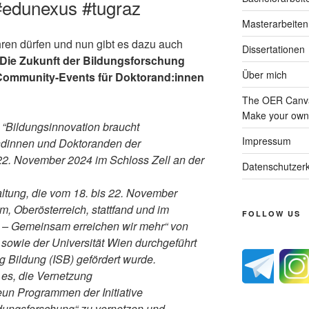
#edunexus #tugraz
Masterarbeiten
ren dürfen und nun gibt es dazu auch
Dissertationen
Die Zukunft der Bildungsforschung
Über mich
 Community-Events für Doktorand:innen
The OER Canva
Make your own 
“Bildungsinnovation braucht
Impressum
ndinnen und Doktoranden der
22. November 2024 im Schloss Zell an der
Datenschutzerk
ltung, die vom 18. bis 22. November
m, Oberösterreich, stattfand und im
FOLLOW US
 – Gemeinsam erreichen wir mehr“ von
sowie der Universität Wien durchgeführt
ng Bildung (ISB) gefördert wurde.
es, die Vernetzung
un Programmen der Initiative
ldungsforschung“ zu vernetzen und