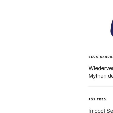
BLOG SANDR
Wiederverö
Mythen de
RSS FEED
[mooc] Sel