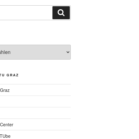
Suchen
TU GRAZ
 Graz
Center
 TUbe