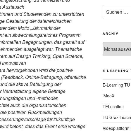
en Austausch
Suche
t:innen und Studierenden zu unterstützen
nach:
ge Gestaltung der österreichischen
ter dem Motto „Jahrmarkt der
ARCHIV
vent ein abwechslungsreiches Programm
nformellen Begegnungen, das gezielt auf
Archiv
ilnehmenden ausgelegt war. Thematische
rem auf Design Thinking, Open Science,
 innovativen
rs hervorgehoben wird die positive
E-LEARNING 
(Feedback, Online-Befragung, öffentliche
und die aktive Beteiligung der
E-Learning TU
 Veranstaltung eigene Beiträge
iMooX
schungsfragen und -methoden
htet auch die organisatorischen
TELucation
 die positiven Rückmeldungen
TU Graz Teach
besserungsvorschläge für zukünftige
ird betont, dass das Event eine wichtige
Videoplattform