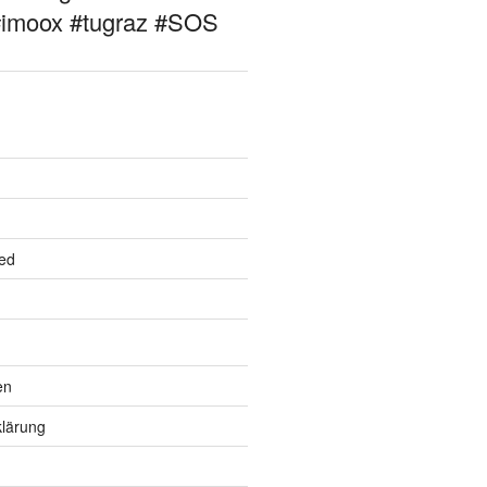
#imoox #tugraz #SOS
ed
en
lärung