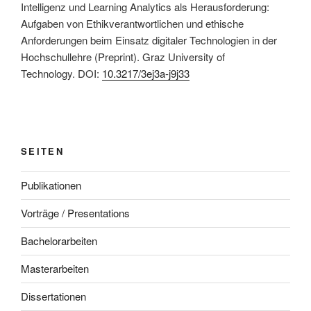
Intelligenz und Learning Analytics als Herausforderung:
Aufgaben von Ethikverantwortlichen und ethische
Anforderungen beim Einsatz digitaler Technologien in der
Hochschullehre (Preprint). Graz University of
Technology. DOI:
10.3217/3ej3a-j9j33
This is an impactful contributions, methodological rigor, and exceptional novelty in the research field of AI and Learning Analytics in education, especially for the German speaking area.
SEITEN
Publikationen
Vorträge / Presentations
Bachelorarbeiten
Masterarbeiten
Dissertationen