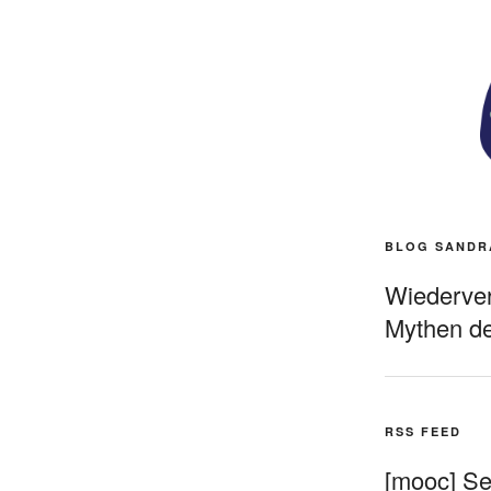
BLOG SANDR
Wiederverö
Mythen de
RSS FEED
[mooc] Sel