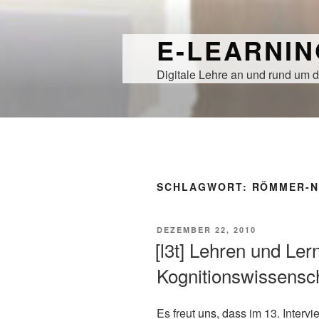
Zum
Inhalt
E-LEARNI
springen
Digitale Lehre an und rund um d
SCHLAGWORT:
RÖMMER-N
VERÖFFENTLICHT
DEZEMBER 22, 2010
AM
[l3t] Lehren und Ler
Kognitionswissensc
Es freut
uns
, dass im 13. Interv