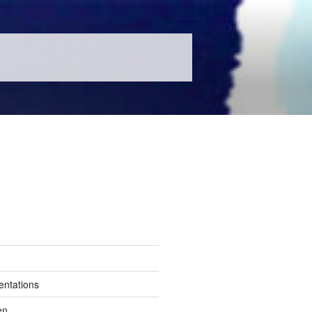
entations
en