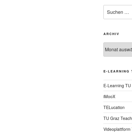
Suche
nach:
ARCHIV
Archiv
E-LEARNING 
E-Learning TU
iMooX
TELucation
TU Graz Teach
Videoplattform