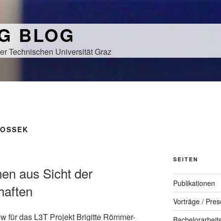
NG BLOG
er Technischen Universität Graz
OSSEK
SEITEN
nen aus Sicht der
Publikationen
haften
Vorträge / Pres
iew für das
L3T
Projekt Brigitte Römmer-
Bachelorarbeit