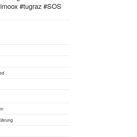
#imoox #tugraz #SOS
ed
en
lärung