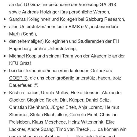
an der TU Graz, insbesondere der Vorlesung GADI13
sowie Andreas Holzinger fürs persönliche Werben,
Sandras Kolleginnen und Kollegen bei Salzburg Research,
allen Unterstützer/innen beim
BIMS e.V
., insbesondere
Martin Schön,
den (ehemaligen) Kolleginnen und Studierenden der FH
Hagenberg für ihre Unterstützung,
Michael Kopp und seinem Team von der Akademie an der
KFU Graz!
bei den Teilnehmer/innen vom laufenden Onlinekurs
COER13
, die uns eben großartig unterstützt haben, trotz
Dauerfeuer. 🙂
Kristina Lucius, Ursula Mulley, Heiko Idensen, Alexander
Stocker, Siegfried Reich, Dirk Küpper, Daniel Seitz,
Christian Kleinhanß, Jürgen Ertelt, Anja Lorenz, Helmut
Stemmer, Stefan Blachfellner, Cornelie Picht, Christian
Freisleben, Klaus Meschede, Heinz Wittenbrink, Elke
Lackner, Andre Spang, Timo van Treeck, … da können wir
gar nicht genug aufzählen…. ! … fürs viele Teilen und