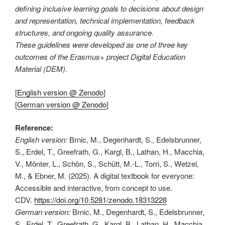
defining inclusive learning goals to decisions about design
and representation, technical implementation, feedback
structures, and ongoing quality assurance.
These guidelines were developed as one of three key
outcomes of the Erasmus+ project Digital Education
Material (DEM).
[
English version @ Zenodo
]
[
German version @ Zenodo
]
Reference:
English version:
Brnic, M., Degenhardt, S., Edelsbrunner,
S., Erdel, T., Greefrath, G., Kargl, B., Lathan, H., Macchia,
V., Mönter, L., Schön, S., Schütt, M.-L., Torri, S., Wetzel,
M., & Ebner, M. (2025). A digital textbook for everyone:
Accessible and interactive, from concept to use.
CDV.
https://doi.org/10.5281/zenodo.18313228
German version:
Brnic, M., Degenhardt, S., Edelsbrunner,
S., Erdel, T., Greefrath, G., Kargl, B., Lathan, H., Macchia,