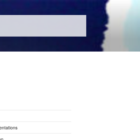
entations
en