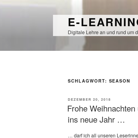
Zum
Inhalt
E-LEARNI
springen
Digitale Lehre an und rund um d
SCHLAGWORT:
SEASON
VERÖFFENTLICHT
DEZEMBER 20, 2018
AM
Frohe Weihnachten 
ins neue Jahr …
… darf ich all unseren Leserin