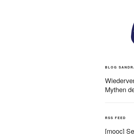
BLOG SANDR
Wiederverö
Mythen de
RSS FEED
[mooc] Sel