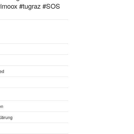
#imoox #tugraz #SOS
ed
en
lärung