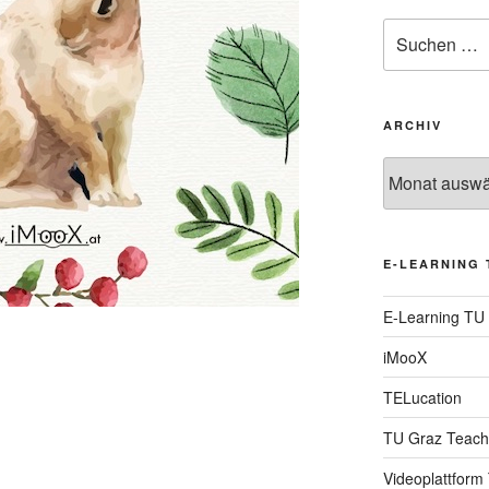
Suche
nach:
ARCHIV
Archiv
E-LEARNING 
E-Learning TU
iMooX
TELucation
TU Graz Teach
Videoplattform