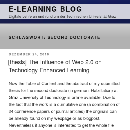
Zum
E-LEARNING BLOG
Inhalt
Digitale Lehre an und rund um der Technischen Universität Graz
springen
SCHLAGWORT:
SECOND DOCTORATE
VERÖFFENTLICHT
DEZEMBER 24, 2010
AM
[thesis] The Influence of Web 2.0 on
Technology Enhanced Learning
Now the Table of Content and the abstract of my submitted
thesis for the second doctorate (in german: Habilitation) at
Graz University of Technology
is online available. Due to
the fact that the work is a cumulative one (a combination of
24 conference papers or journal articles) the originals can
be already found on my
webpage
or as blogpost.
Nevertheless if anyone is interested to get the whole file