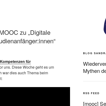
MOOC zu „Digitale
udienanfänger:innen“
BLOG SANDR
e Kompetenzen für
Wiederverö
 vor uns. Diese Woche geht es um
Mythen de
ich war dies auch Thema beim
t:
RSS FEED
[mooc] Sel