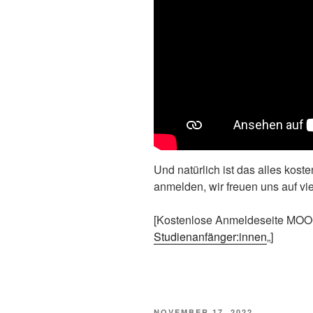
Und natürlich ist das alles koste
anmelden, wir freuen uns auf vi
[Kostenlose Anmeldeseite MOO
Studienanfänger:innen
„]
VERÖFFENTLICHT
NOVEMBER 17, 2022