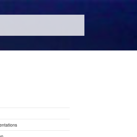
entations
en