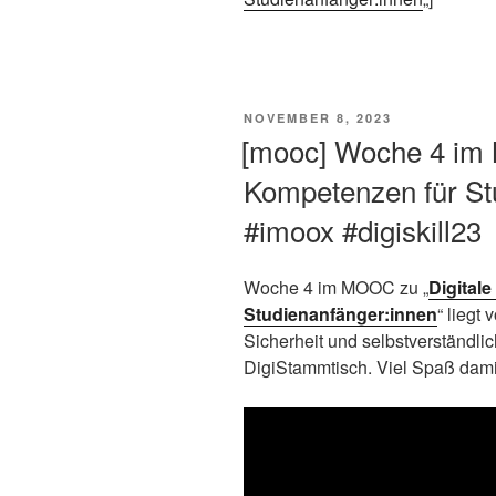
VERÖFFENTLICHT
NOVEMBER 8, 2023
AM
[mooc] Woche 4 im 
Kompetenzen für St
#imoox #digiskill23
Woche 4 im MOOC zu „
Digital
Studienanfänger:innen
“ liegt
Sicherheit und selbstverständl
DigiStammtisch. Viel Spaß dami