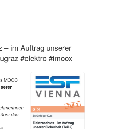
z – im Auftrag unserer
#tugraz #elektro #imoox
 des MOOC
nserer
lnehmerinnen
 über das
en