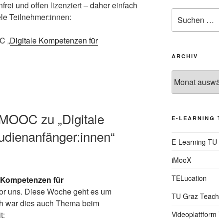
nfrei und offen lizenziert – daher einfach
Suche
ele Teilnehmer:innen:
nach:
C „
Digitale Kompetenzen für
ARCHIV
Archiv
MOOC zu „Digitale
E-LEARNING 
udienanfänger:innen“
E-Learning TU
iMooX
TELucation
e Kompetenzen für
 vor uns. Diese Woche geht es um
TU Graz Teach
ich war dies auch Thema beim
Videoplattform
t: