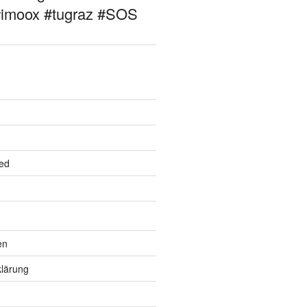
#imoox #tugraz #SOS
ed
en
lärung