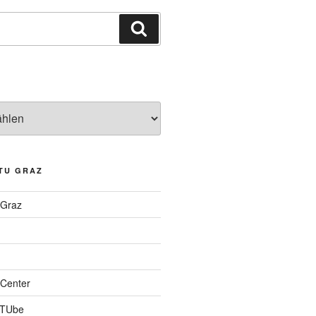
Suchen
TU GRAZ
 Graz
Center
 TUbe