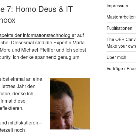
Impressum
e 7: Homo Deus & IT
imoox
Masterarbeiten
Publikationen
spekte der Informationstechnologie
“ auf
The OER Canva
oche. Diesesmal sind die Expertin Maria
Make your own 
More und Michael Pfeiffer und ich selbst
curity. Ich denke spannend genug um
Über mich
Vorträge / Pres
lbst einmal an eine
letztes Jahr den
abe, denke ich,
einmal diese
flektieren.
nd mitdiskutieren –
derzeit noch