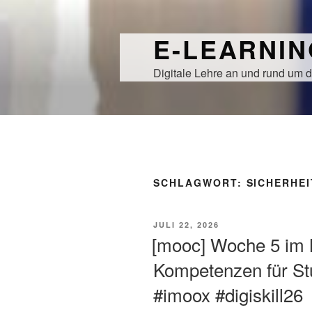
Zum
Inhalt
E-LEARNI
springen
Digitale Lehre an und rund um d
SCHLAGWORT:
SICHERHEI
VERÖFFENTLICHT
JULI 22, 2026
AM
[mooc] Woche 5 im 
Kompetenzen für St
#imoox #digiskill26