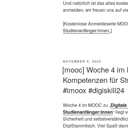
Und natürlich ist das alles koste
anmelden, wir freuen uns auf vi
[Kostenlose Anmeldeseite MOO
Studienanfänger:innen
„]
VERÖFFENTLICHT
NOVEMBER 6, 2024
AM
[mooc] Woche 4 im 
Kompetenzen für St
#imoox #digiskill24
Woche 4 im MOOC zu „
Digital
Studienanfänger:innen
“ liegt
Sicherheit und selbstverständl
DigiStammtisch. Viel Spaß dami