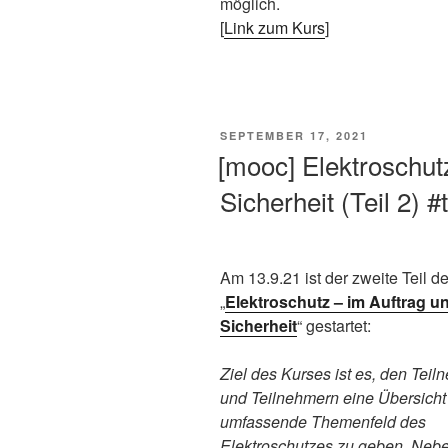
möglich.
[
Link zum Kurs
]
VERÖFFENTLICHT
SEPTEMBER 17, 2021
AM
[mooc] Elektroschut
Sicherheit (Teil 2) 
Am 13.9.21 ist der zweite Teil
„
Elektroschutz – im Auftrag u
Sicherheit
“ gestartet:
Ziel des Kurses ist es, den Tei
und Teilnehmern eine Übersicht
umfassende Themenfeld des
Elektroschutzes zu geben. Neb