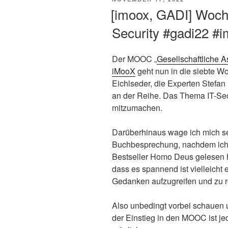
AM
[imoox, GADI] Woch
Security #gadi22 #
Der MOOC „
Gesellschaftliche A
iMooX
geht nun in die siebte W
Eichlseder, die Experten Stefan 
an der Reihe. Das Thema IT-Se
mitzumachen.
Darüberhinaus wage ich mich se
Buchbesprechung, nachdem ich 
Bestseller Homo Deus gelesen h
dass es spannend ist vielleicht 
Gedanken aufzugreifen und zu re
Also unbedingt vorbei schauen u
der Einstieg in den MOOC ist je