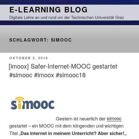
Zum
E-LEARNING BLOG
Inhalt
Digitale Lehre an und rund um der Technischen Universität Graz
springen
SCHLAGWORT:
SIMOOC
VERÖFFENTLICHT
OKTOBER 2, 2018
AM
[imoox] Safer-Internet-MOOC gestartet
#simooc #imoox #simooc18
Gestern ist neuerlich der
simooc
gestartet – ein MOOC mit dem klingenden und wichtigen
Titel „
Das Internet in meinem Unterricht? Aber sicher!
„.