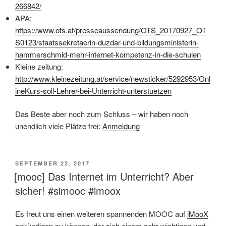
266842/
APA:
https://www.ots.at/presseaussendung/OTS_20170927_OT
S0123/staatssekretaerin-duzdar-und-bildungsministerin-
hammerschmid-mehr-internet-kompetenz-in-die-schulen
Kleine zeitung:
http://www.kleinezeitung.at/service/newsticker/5292953/Onl
ineKurs-soll-Lehrer-bei-Unterricht-unterstuetzen
Das Beste aber noch zum Schluss – wir haben noch
unendlich viele Plätze frei:
Anmeldung
VERÖFFENTLICHT
SEPTEMBER 22, 2017
AM
[mooc] Das Internet im Unterricht? Aber
sicher! #simooc #imoox
Es freut uns einen weiteren spannenden MOOC auf
iMooX
ankündigen zu können, der sich einem sehr wichtigen und