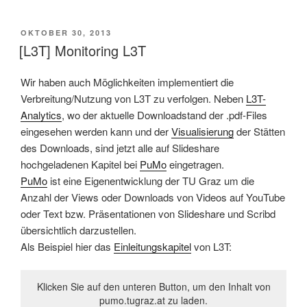
VERÖFFENTLICHT
OKTOBER 30, 2013
AM
[L3T] Monitoring L3T
Wir haben auch Möglichkeiten implementiert die
Verbreitung/Nutzung von L3T zu verfolgen. Neben
L3T-
Analytics
, wo der aktuelle Downloadstand der .pdf-Files
eingesehen werden kann und der
Visualisierung
der Stätten
des Downloads, sind jetzt alle auf Slideshare
hochgeladenen Kapitel bei
PuMo
eingetragen.
PuMo
ist eine Eigenentwicklung der TU Graz um die
Anzahl der Views oder Downloads von Videos auf YouTube
oder Text bzw. Präsentationen von Slideshare und Scribd
übersichtlich darzustellen.
Als Beispiel hier das
Einleitungskapitel
von L3T:
Klicken Sie auf den unteren Button, um den Inhalt von
pumo.tugraz.at zu laden.