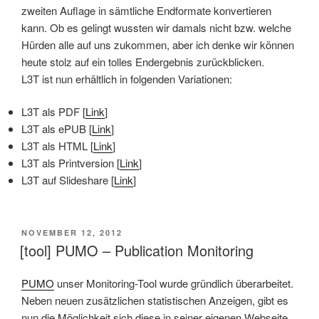
zweiten Auflage in sämtliche Endformate konvertieren
kann. Ob es gelingt wussten wir damals nicht bzw. welche
Hürden alle auf uns zukommen, aber ich denke wir können
heute stolz auf ein tolles Endergebnis zurückblicken.
L3T ist nun erhältlich in folgenden Variationen:
L3T als PDF [
Link
]
L3T als ePUB [
Link
]
L3T als HTML [
Link
]
L3T als Printversion [
Link
]
L3T auf Slideshare [
Link
]
VERÖFFENTLICHT
NOVEMBER 12, 2012
AM
[tool] PUMO – Publication Monitoring
PUMO
unser Monitoring-Tool wurde gründlich überarbeitet.
Neben neuen zusätzlichen statistischen Anzeigen, gibt es
nun die Möglichkeit sich diese in seiner eigenen Webseite