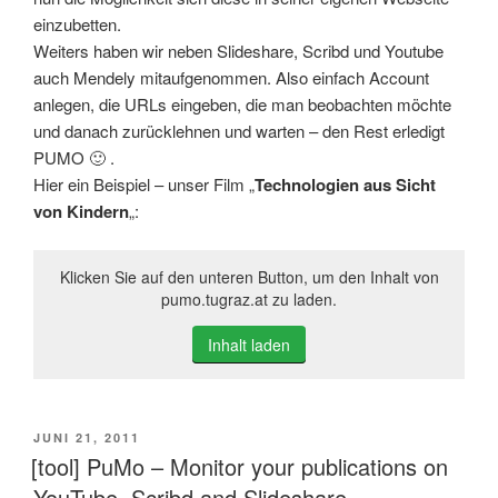
einzubetten.
Weiters haben wir neben Slideshare, Scribd und Youtube
auch Mendely mitaufgenommen. Also einfach Account
anlegen, die URLs eingeben, die man beobachten möchte
und danach zurücklehnen und warten – den Rest erledigt
PUMO 🙂 .
Hier ein Beispiel – unser Film „
Technologien aus Sicht
von Kindern
„:
Klicken Sie auf den unteren Button, um den Inhalt von
pumo.tugraz.at zu laden.
Inhalt laden
VERÖFFENTLICHT
JUNI 21, 2011
AM
[tool] PuMo – Monitor your publications on
YouTube, Scribd and Slideshare