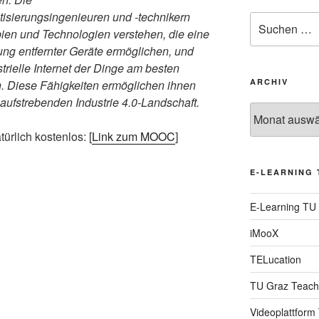
isierungsingenieuren und -technikern
Suche
ien und Technologien verstehen, die eine
nach:
g entfernter Geräte ermöglichen, und
strielle Internet der Dinge am besten
ARCHIV
n. Diese Fähigkeiten ermöglichen ihnen
r aufstrebenden Industrie 4.0-Landschaft.
Archiv
ürlich kostenlos: [
Link zum MOOC
]
E-LEARNING 
E-Learning TU
iMooX
TELucation
TU Graz Teach
Videoplattform