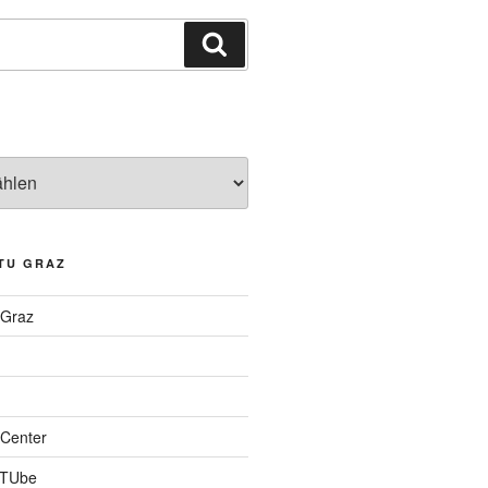
Suchen
TU GRAZ
 Graz
Center
 TUbe