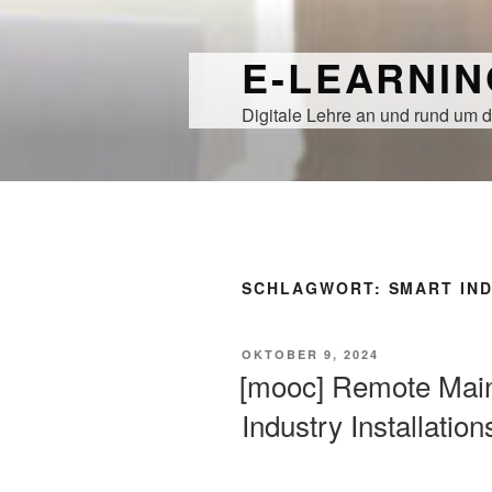
Zum
Inhalt
E-LEARNI
springen
Digitale Lehre an und rund um d
SCHLAGWORT:
SMART IN
VERÖFFENTLICHT
OKTOBER 9, 2024
AM
[mooc] Remote Main
Industry Installatio