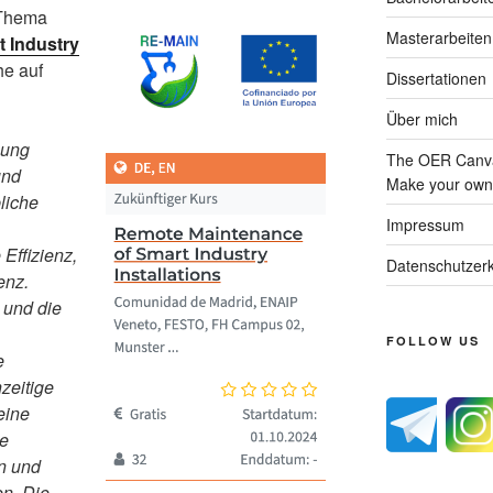
 Thema
Masterarbeiten
 Industry
he auf
Dissertationen
Über mich
hung
The OER Canva
und
Make your own 
liche
Impressum
 Effizienz,
Datenschutzerk
enz.
 und die
FOLLOW US
e
zeitige
eine
le
n und
n. Die