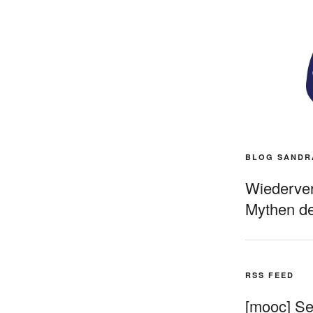
BLOG SANDR
Wiederverö
Mythen de
RSS FEED
[mooc] Sel