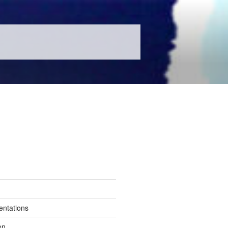
entations
en