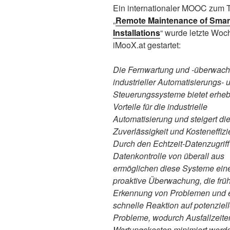
Ein internationaler MOOC zum
„
Remote Maintenance of Smart
Installations
“ wurde letzte Woc
iMooX.at gestartet:
Die Fernwartung und -überwac
industrieller Automatisierungs- 
Steuerungssysteme bietet erheb
Vorteile für die industrielle
Automatisierung und steigert die
Zuverlässigkeit und Kosteneffizi
Durch den Echtzeit-Datenzugriff
Datenkontrolle von überall aus
ermöglichen diese Systeme ein
proaktive Überwachung, die früh
Erkennung von Problemen und 
schnelle Reaktion auf potenziel
Probleme, wodurch Ausfallzeite
Wartungskosten minimiert werde