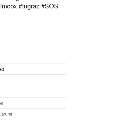
#imoox #tugraz #SOS
ed
en
lärung