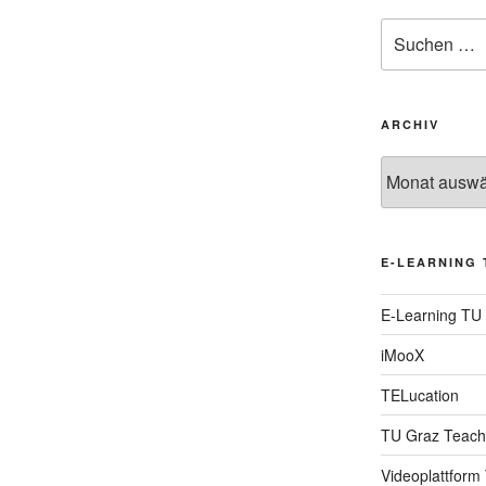
Suche
nach:
ARCHIV
Archiv
E-LEARNING 
E-Learning TU
iMooX
TELucation
TU Graz Teach
Videoplattform