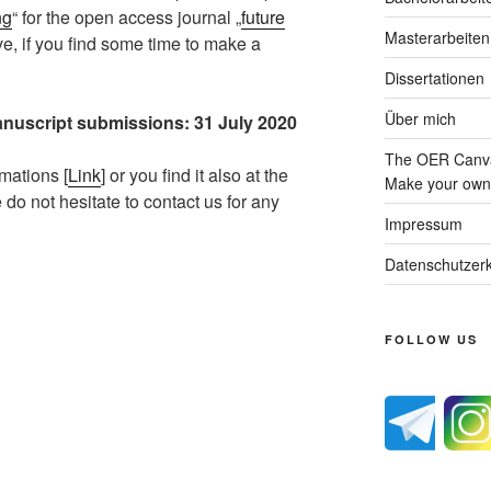
ng
“ for the open access journal „
future
Masterarbeiten
e, if you find some time to make a
Dissertationen
Über mich
anuscript submissions: 31 July 2020
The OER Canva
rmations [
Link
] or you find it also at the
Make your own 
e do not hesitate to contact us for any
Impressum
Datenschutzerk
FOLLOW US