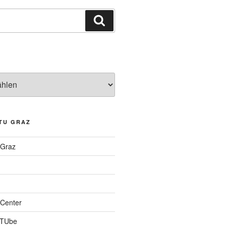
Suchen
TU GRAZ
 Graz
Center
 TUbe