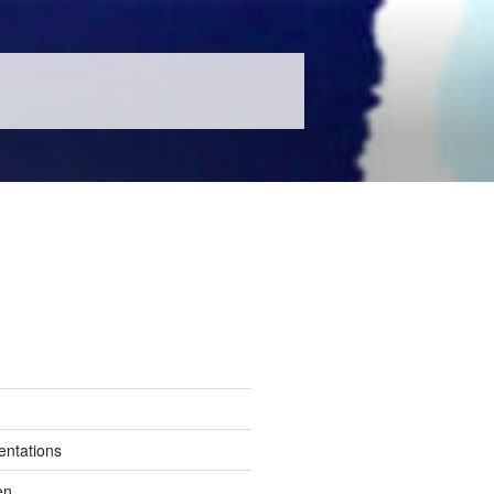
entations
en