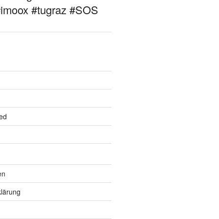
#imoox #tugraz #SOS
ed
en
lärung