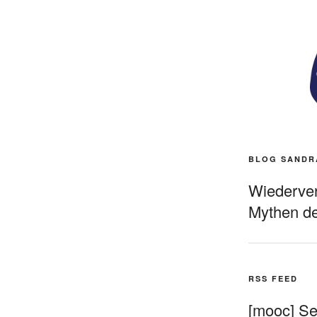
BLOG SANDR
Wiederverö
Mythen de
RSS FEED
[mooc] Sel