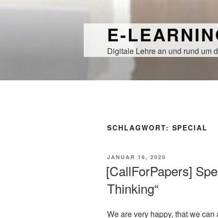
Zum
Inhalt
E-LEARNI
springen
Digitale Lehre an und rund um d
SCHLAGWORT:
SPECIAL
VERÖFFENTLICHT
JANUAR 16, 2020
AM
[CallForPapers] Spe
Thinking“
We are very happy, that we can 