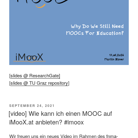
[
slides @ ResearchGate]
[
slides @ TU Graz repository
]
VERÖFFENTLICHT
SEPTEMBER 24, 2021
AM
[video] Wie kann ich einen MOOC auf
iMooX.at anbieten? #imoox
Wir freuen uns ein neues Video im Rahmen des
fnma-