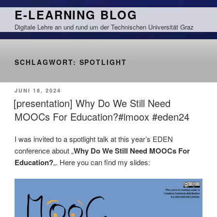
Zum
E-LEARNING BLOG
Inhalt
Digitale Lehre an und rund um der Technischen Universität Graz
springen
SCHLAGWORT:
SPOTLIGHT
VERÖFFENTLICHT
JUNI 18, 2024
AM
[presentation] Why Do We Still Need
MOOCs For Education?#imoox #eden24
I was invited to a spotlight talk at this year’s EDEN
conference about „
Why Do We Still Need MOOCs For
Education?
„. Here you can find my slides: