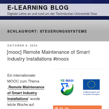
Zum
E-LEARNING BLOG
Inhalt
Digitale Lehre an und rund um der Technischen Universität Graz
springen
SCHLAGWORT:
STEUERUNGSSYSTEME
VERÖFFENTLICHT
OKTOBER 9, 2024
AM
[mooc] Remote Maintenance of Smart
Industry Installations #imoox
Ein internationaler
MOOC zum Thema
„
Remote Maintenance
of Smart Industry
Installations
“ wurde
letzte Woche auf