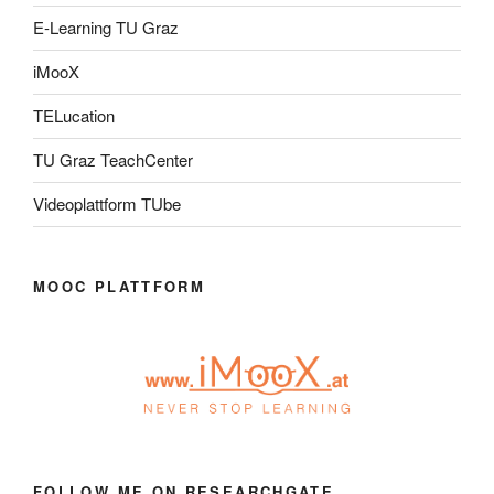
E-Learning TU Graz
iMooX
TELucation
TU Graz TeachCenter
Videoplattform TUbe
MOOC PLATTFORM
FOLLOW ME ON RESEARCHGATE