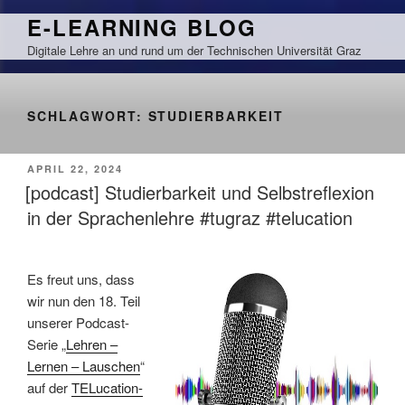
Zum
E-LEARNING BLOG
Inhalt
Digitale Lehre an und rund um der Technischen Universität Graz
springen
SCHLAGWORT:
STUDIERBARKEIT
VERÖFFENTLICHT
APRIL 22, 2024
AM
[podcast] Studierbarkeit und Selbstreflexion
in der Sprachenlehre #tugraz #telucation
Es freut uns, dass
wir nun den 18. Teil
unserer Podcast-
Serie „
Lehren –
Lernen – Lauschen
“
auf der
TELucation-