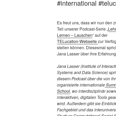
#international #teluc
Es freut uns, dass wir nun den z
Teil unserer Podcast-Serie „
Leh
Lernen – Lauschen
“ auf der
TELucation-Webseite
zur Verfü
stellen können. Diesesmal spric
Jana Lasser über ihre Erfahrung
Jana Lasser (Institute of Interact
Systems and Data Science) spri
diesem Podcast über die von ihr
organisierte internationale
Summ
School
, wo interdisziplinär sowi
interaktiven, digitalen Tools gear
wird. Außerdem gibt sie Einblicke
Fachgebiet und das interunivers
Studium
Computational Social 