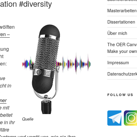
ation #diversity
Masterarbeiten
Dissertationen
wölften
Über mich
ren –
The OER Canva
gung
Make your own 
ht
Impressum
en:
Datenschutzerk
ive
cht in
FOLLOW US
er
e mit
beitet
Quelle
 in ihr
itäre
Systems
und verrät uns, wie sie ihre