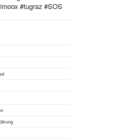
#imoox #tugraz #SOS
ed
en
lärung