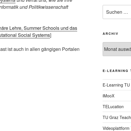
nformatik und Politikwissenschaft
Suche
nach:
linäre Lehre, Summer Schools und das
ARCHIV
utational Social Systems
]
Archiv
st ist auch in allen gängigen Portalen
E-LEARNING 
E-Learning TU
iMooX
TELucation
TU Graz Teach
Videoplattform