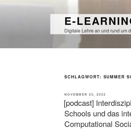
Zum
Inhalt
E-LEARNI
springen
Digitale Lehre an und rund um d
SCHLAGWORT:
SUMMER S
VERÖFFENTLICHT
NOVEMBER 23, 2022
AM
[podcast] Interdisz
Schools und das int
Computational Soci