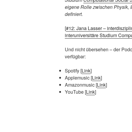
eigene Rolle zwischen Physik, I
definiert.
[
#12: Jana Lasser – interdiszip
interuniversitäre Studium Comp
Und nicht übersehen – der Podca
verfügbar:
Spotify [
Link
]
Applemusic [
Link
]
Amazonmusic [
Link
]
YouTube [
Link
]