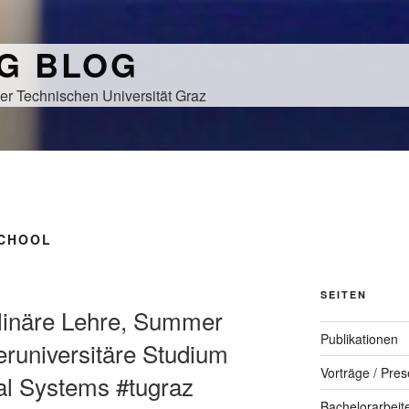
NG BLOG
er Technischen Universität Graz
CHOOL
SEITEN
iplinäre Lehre, Summer
Publikationen
eruniversitäre Studium
Vorträge / Pres
al Systems #tugraz
Bachelorarbeit