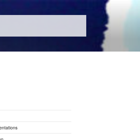
entations
en