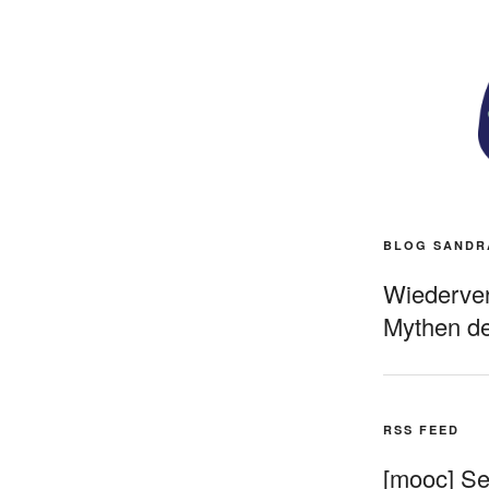
BLOG SANDR
Wiederverö
Mythen de
RSS FEED
[mooc] Sel