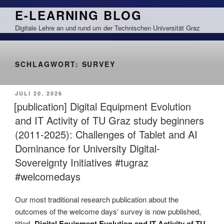
Zum
E-LEARNING BLOG
Inhalt
Digitale Lehre an und rund um der Technischen Universität Graz
springen
SCHLAGWORT:
SURVEY
VERÖFFENTLICHT
JULI 20, 2026
AM
[publication] Digital Equipment Evolution
and IT Activity of TU Graz study beginners
(2011-2025): Challenges of Tablet and AI
Dominance for University Digital-
Sovereignty Initiatives #tugraz
#welcomedays
Our most traditional research publication about the
outcomes of the welcome days‘ survey is now published,
titled „
Digital Equipment Evolution and IT Activity of TU