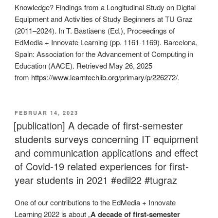
Knowledge? Findings from a Longitudinal Study on Digital
Equipment and Activities of Study Beginners at TU Graz
(2011–2024). In T. Bastiaens (Ed.), Proceedings of
EdMedia + Innovate Learning (pp. 1161-1169). Barcelona,
Spain: Association for the Advancement of Computing in
Education (AACE). Retrieved May 26, 2025
from
https://www.learntechlib.org/primary/p/226272/
.
VERÖFFENTLICHT
FEBRUAR 14, 2023
AM
[publication] A decade of first-semester
students surveys concerning IT equipment
and communication applications and effect
of Covid-19 related experiences for first-
year students in 2021 #edil22 #tugraz
One of our contributions to the EdMedia + Innovate
Learning 2022 is about „
A decade of first-semester