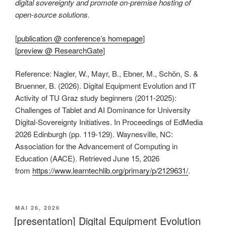
digital sovereignty and promote on-premise hosting of
open-source solutions.
[
publication @ conference’s homepage
]
[
preview @ ResearchGate
]
Reference: Nagler, W., Mayr, B., Ebner, M., Schön, S. &
Bruenner, B. (2026). Digital Equipment Evolution and IT
Activity of TU Graz study beginners (2011-2025):
Challenges of Tablet and AI Dominance for University
Digital-Sovereignty Initiatives. In Proceedings of EdMedia
2026 Edinburgh (pp. 119-129). Waynesville, NC:
Association for the Advancement of Computing in
Education (AACE). Retrieved June 15, 2026
from
https://www.learntechlib.org/primary/p/2129631/
.
VERÖFFENTLICHT
MAI 26, 2026
AM
[presentation] Digital Equipment Evolution