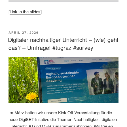
[
Link to the slides
]
VERÖFFENTLICHT
APRIL 27, 2026
AM
Digitaler nachhaltiger Unterricht – (wie) geht
das? – Umfrage! #tugraz #survey
Im März hatten wir unsere Kick-Off Veranstaltung für die
neue
DigiSET
-Initative die Themen Nachhaltigkeit, digitalen
Unterricht, KI und OER zusammenzubringen. Wir freuen