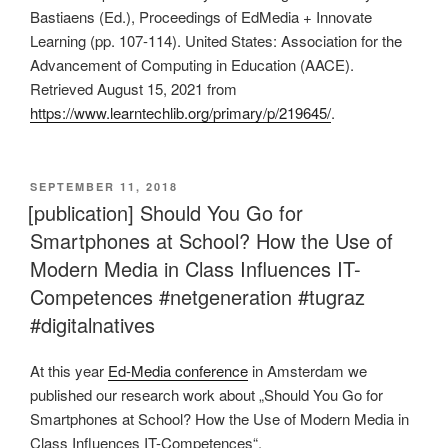
Bastiaens (Ed.), Proceedings of EdMedia + Innovate
Learning (pp. 107-114). United States: Association for the
Advancement of Computing in Education (AACE).
Retrieved August 15, 2021 from
https://www.learntechlib.org/primary/p/219645/
.
VERÖFFENTLICHT
SEPTEMBER 11, 2018
AM
[publication] Should You Go for
Smartphones at School? How the Use of
Modern Media in Class Influences IT-
Competences #netgeneration #tugraz
#digitalnatives
At this year
Ed-Media conference
in Amsterdam we
published our research work about „Should You Go for
Smartphones at School? How the Use of Modern Media in
Class Influences IT-Competences“.