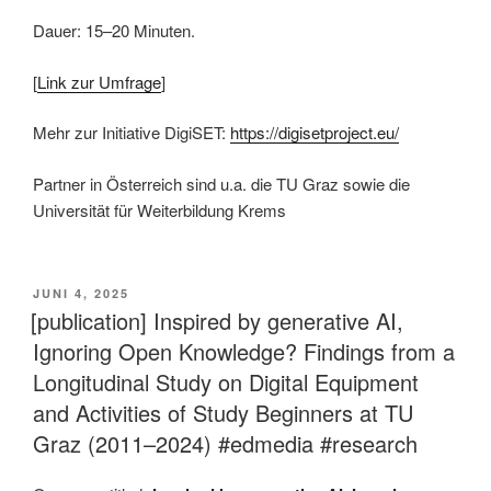
Dauer: 15–20 Minuten.
[
Link zur Umfrage
]
Mehr zur Initiative DigiSET:
https://digisetproject.eu/
Partner in Österreich sind u.a. die TU Graz sowie die
Universität für Weiterbildung Krems
This is an impactful contributions, methodological rigor, and exceptional novelty in the research field of AI in education.
VERÖFFENTLICHT
JUNI 4, 2025
AM
[publication] Inspired by generative AI,
Ignoring Open Knowledge? Findings from a
Longitudinal Study on Digital Equipment
and Activities of Study Beginners at TU
Graz (2011–2024) #edmedia #research