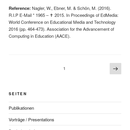
Reference:
Nagler, W., Ebner, M. & Schön, M. (2016).
R.I.P E-Mail * 1965 – ✝ 2015. In Proceedings of EdMedia:
World Conference on Educational Media and Technology
2016 (pp. 464-473). Association for the Advancement of
Computing in Education (AACE).
Beitragsnavigation
Näch
Seite
1
Seite
SEITEN
Publikationen
Vorträge / Presentations