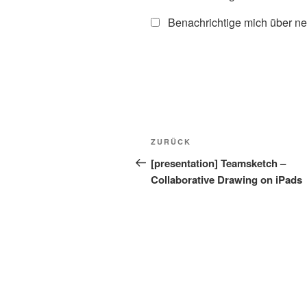
Benachrichtige mich über ne
Beitragsnavigation
Vorheriger
ZURÜCK
Beitrag
[presentation] Teamsketch –
Collaborative Drawing on iPads