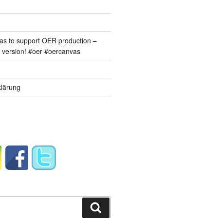
s to support OER production –
version! #oer #oercanvas
lärung
Suchen