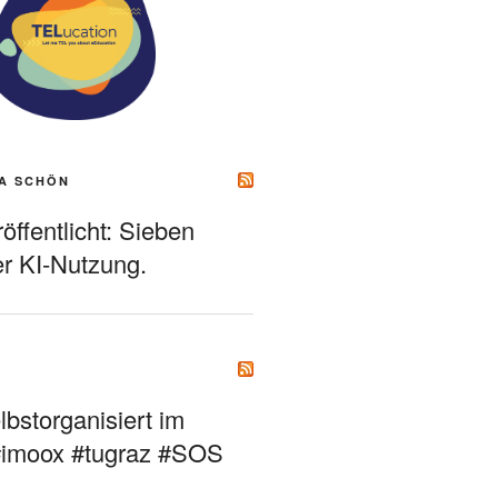
A SCHÖN
ffentlicht: Sieben
r KI-Nutzung.
bstorganisiert im
#imoox #tugraz #SOS