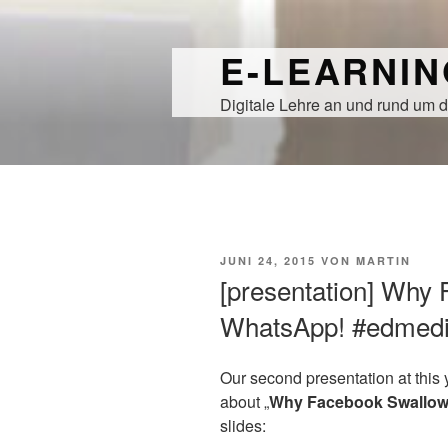
Zum
Inhalt
E-LEARNI
springen
Digitale Lehre an und rund um d
VERÖFFENTLICHT
JUNI 24, 2015
VON
MARTIN
AM
[presentation] Why
WhatsApp! #edmed
Our second presentation at this
about „
Why Facebook Swallo
slides: