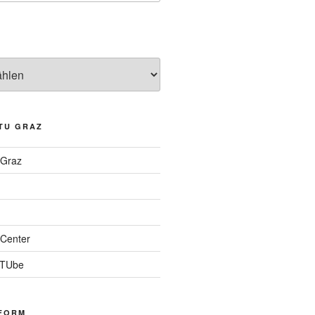
TU GRAZ
 Graz
Center
 TUbe
FORM