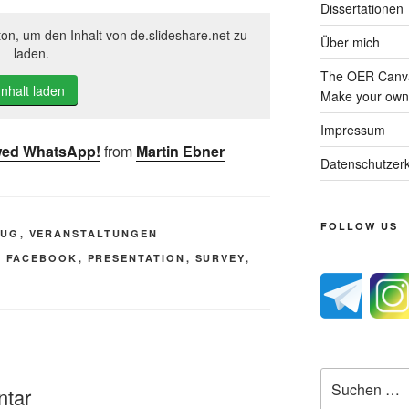
Dissertationen
ton, um den Inhalt von de.slideshare.net zu
Über mich
laden.
The OER Canva
Inhalt laden
Make your own 
Impressum
wed WhatsApp!
from
Martin Ebner
Datenschutzerk
FOLLOW US
TUG
,
VERANSTALTUNGEN
,
FACEBOOK
,
PRESENTATION
,
SURVEY
,
Suche
ntar
nach: