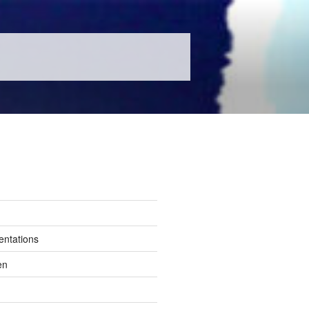
entations
en