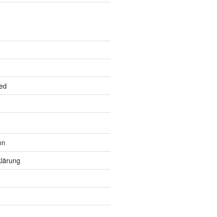
ed
en
lärung