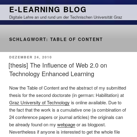
Zum
E-LEARNING BLOG
Inhalt
Digitale Lehre an und rund um der Technischen Universität Graz
springen
SCHLAGWORT:
TABLE OF CONTENT
VERÖFFENTLICHT
DEZEMBER 24, 2010
AM
[thesis] The Influence of Web 2.0 on
Technology Enhanced Learning
Now the Table of Content and the abstract of my submitted
thesis for the second doctorate (in german: Habilitation) at
Graz University of Technology
is online available. Due to
the fact that the work is a cumulative one (a combination of
24 conference papers or journal articles) the originals can
be already found on my
webpage
or as blogpost.
Nevertheless if anyone is interested to get the whole file