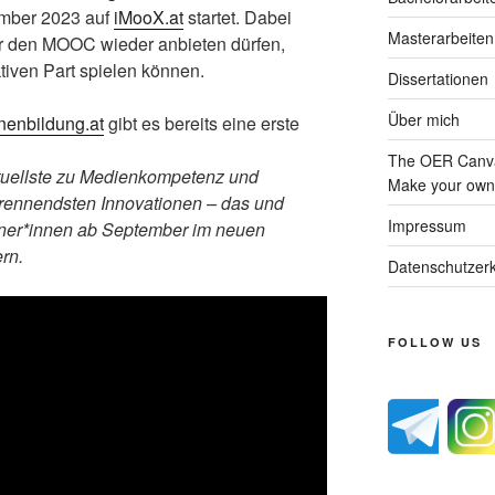
ember 2023 auf
iMooX.at
startet. Dabei
Masterarbeiten
wir den MOOC wieder anbieten dürfen,
tiven Part spielen können.
Dissertationen
Über mich
enbildung.at
gibt es bereits eine erste
The OER Canva
ktuellste zu Medienkompetenz und
Make your own 
ennendsten Innovationen – das und
Impressum
ner*innen ab September im neuen
rn.
Datenschutzerk
FOLLOW US