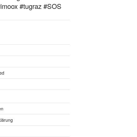
#imoox #tugraz #SOS
ed
en
lärung