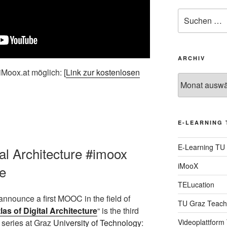
Suche
nach:
ARCHIV
iMoox.at möglich: [
Link zur kostenlosen
Archiv
E-LEARNING 
E-Learning TU
tal Architecture #imoox
iMooX
re
TELucation
announce a first MOOC in the field of
TU Graz Teach
las of Digital Architecture
“ is the third
Videoplattform
series at Graz
University of Technology
: