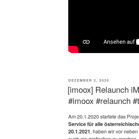
VERÖFFENTLICHT
DEZEMBER 2, 2020
AM
[imoox] Relaunch i
#imoox #relaunch #
Am 20.1.2020 startete das Projek
Service für alle österreichisc
20.1.2021
, haben wir vor nebe
auch ein grafisches zu machen.