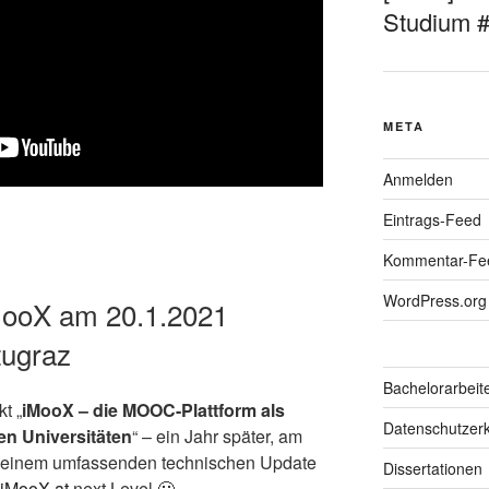
Studium 
META
Anmelden
Eintrags-Feed
Kommentar-Fe
WordPress.org
MooX am 20.1.2021
tugraz
Bachelorarbeit
t „
iMooX – die MOOC-Plattform als
Datenschutzerk
hen Universitäten
“ – ein Jahr später, am
n einem umfassenden technischen Update
Dissertationen
iMooX.at
next Level 🙂