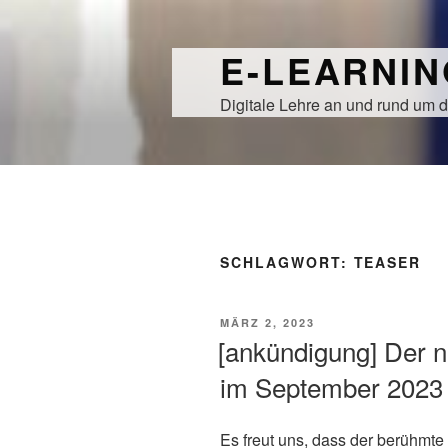
Zum
Inhalt
E-LEARNI
springen
Digitale Lehre an und rund um d
SCHLAGWORT:
TEASER
VERÖFFENTLICHT
MÄRZ 2, 2023
AM
[ankündigung] Der 
im September 2023
Es freut uns, dass der berühmte