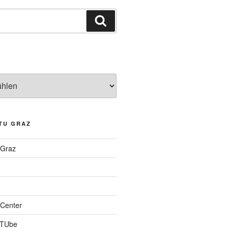
Suchen
TU GRAZ
 Graz
Center
 TUbe