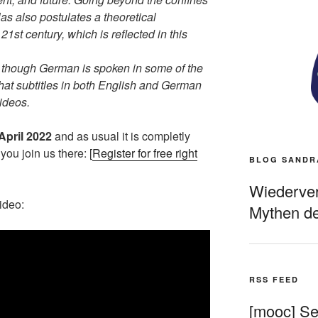
tlas also postulates a theoretical
21st century, which is reflected in this
 though German is spoken in some of the
hat subtitles in both English and German
videos.
April
2022
and as usual it is completly
you join us there: [
Register for free right
BLOG SANDR
Wiederverö
video:
Mythen de
RSS FEED
[mooc] Sel