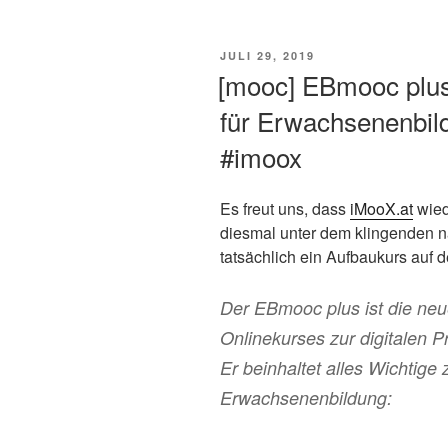
VERÖFFENTLICHT
JULI 29, 2019
AM
[mooc] EBmooc plus 
für Erwachsenenbi
#imoox
Es freut uns, dass
iMooX.at
wied
diesmal unter dem klingenden 
tatsächlich ein Aufbaukurs auf 
Der EBmooc plus ist die neu
Onlinekurses zur digitalen 
Er beinhaltet alles Wichtige 
Erwachsenenbildung: