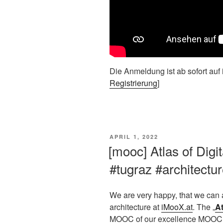
Die Anmeldung ist ab sofort auf 
Registrierung
]
VERÖFFENTLICHT
APRIL 1, 2022
AM
[mooc] Atlas of Digi
#tugraz #architectu
We are very happy, that we can 
architecture at
iMooX.at
. The „
At
MOOC of our excellence MOOC 