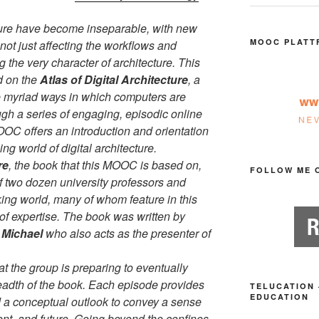
ture have become inseparable, with new
MOOC PLATT
t just affecting the workflows and
g the very character of architecture. This
d on the
Atlas of Digital Architecture
, a
 myriad ways in which computers are
ugh a series of engaging, episodic online
OOC offers an introduction and orientation
ng world of digital architecture.
re
, the book that this MOOC is based on,
FOLLOW ME 
f two dozen university professors and
ing world, many of whom feature in this
of expertise. The book was written by
 Michael
who also acts as the presenter of
hat the group is preparing to eventually
eadth of the book. Each episode provides
TELUCATION 
EDUCATION
d a conceptual outlook to convey a sense
ent, and future. Going beyond the confines