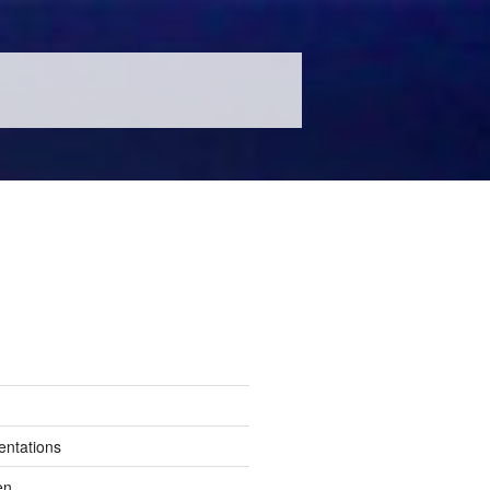
entations
en