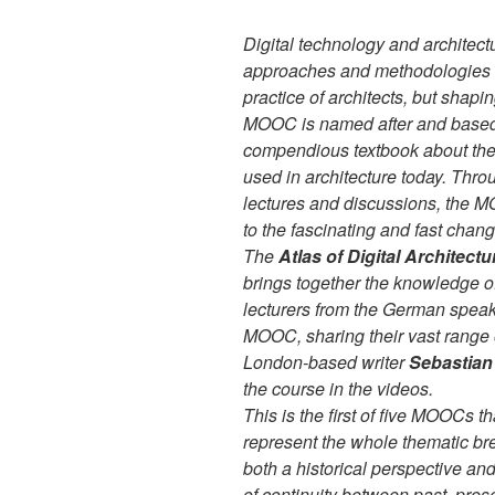
Digital technology and architec
approaches and methodologies no
practice of architects, but shapin
MOOC is named after and base
compendious textbook about the
used in architecture today. Thro
lectures and discussions, the M
to the fascinating and fast changi
The
Atlas of Digital Architectu
brings together the knowledge o
lecturers from the German speak
MOOC, sharing their vast range 
London-based writer
Sebastian
the course in the videos.
This is the first of five MOOCs t
represent the whole thematic br
both a historical perspective an
of continuity between past, pres