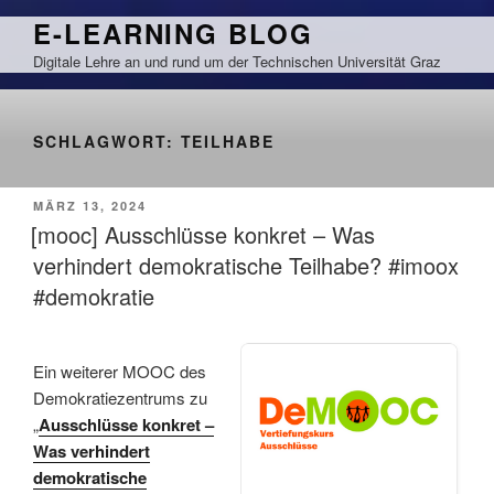
Zum
E-LEARNING BLOG
Inhalt
Digitale Lehre an und rund um der Technischen Universität Graz
springen
SCHLAGWORT:
TEILHABE
VERÖFFENTLICHT
MÄRZ 13, 2024
AM
[mooc] Ausschlüsse konkret – Was
verhindert demokratische Teilhabe? #imoox
#demokratie
Ein weiterer MOOC des
Demokratiezentrums zu
„
Ausschlüsse konkret –
Was verhindert
demokratische