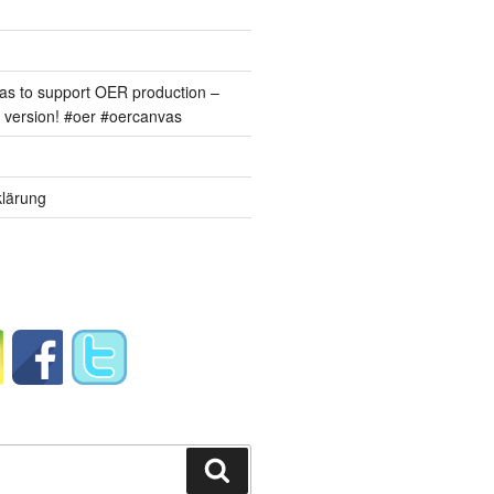
s to support OER production –
version! #oer #oercanvas
lärung
Suchen