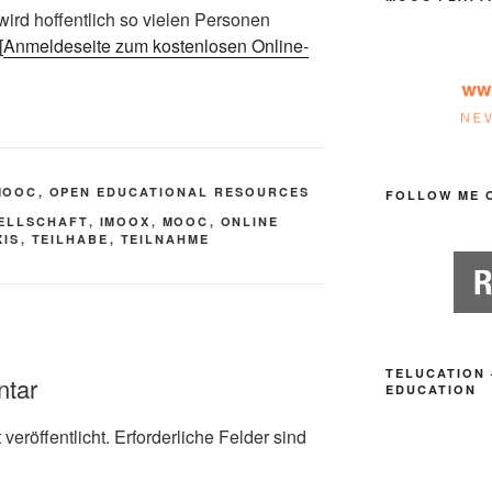
rd hoffentlich so vielen Personen
[
Anmeldeseite zum kostenlosen Online-
MOOC
,
OPEN EDUCATIONAL RESOURCES
FOLLOW ME 
ELLSCHAFT
,
IMOOX
,
MOOC
,
ONLINE
XIS
,
TEILHABE
,
TEILNAHME
TELUCATION 
ntar
EDUCATION
veröffentlicht.
Erforderliche Felder sind