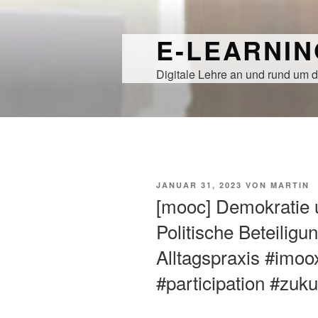
Zum
Inhalt
E-LEARNI
springen
Digitale Lehre an und rund um d
VERÖFFENTLICHT
JANUAR 31, 2023
VON
MARTIN
AM
[mooc] Demokratie u
Politische Beteiligu
Alltagspraxis #imo
#participation #zuku