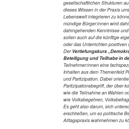
gesellschaftlichen Strukturen a
dieses Wissen in der Praxis um
Lebenswelt integrieren zu könn
mündige Bürger:innen wird dahi
dahingehenden Kenntnisse und F
sollen auch auf die künftige ei
oder das Unterrichten positiven
Der
Vertiefungskurs „Demokrati
Beteiligung und Teilhabe in de
Teilnehmer:innen eine fachspezi
Inhalten aus dem Themenfeld Po
und Partizipation. Dabei orient
Partizipationsbegriff, der über 
wie die Teilnahme an Wahlen od
wie Volksbegehren, Volksbefra
Es geht also darum, sich unters
erschließen, um so politische Be
Alltagspraxis wahrnehmen zu k