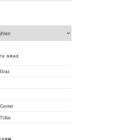
TU GRAZ
 Graz
Center
 TUbe
FORM