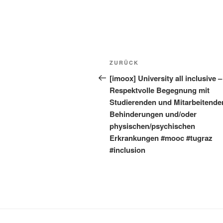
Beitragsnavigation
Vorheriger
ZURÜCK
Beitrag
[imoox] University all inclusive –
Respektvolle Begegnung mit
Studierenden und Mitarbeitende
Behinderungen und/oder
physischen/psychischen
Erkrankungen #mooc #tugraz
#inclusion