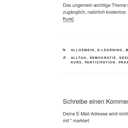
Das ungemein wichtige Thema wi
zugänglich, natürlich kostenlos: 
Kurs]
KATEGORIEN
ALLGEMEIN
,
E-LEARNING
,
SCHLAGWÖRTER
ALLTAG
,
DEMOKRATIE
,
GES
KURS
,
PARTIZIPATION
,
PRA
Schreibe einen Komme
Deine E-Mail-Adresse wird nicht 
mit
*
markiert