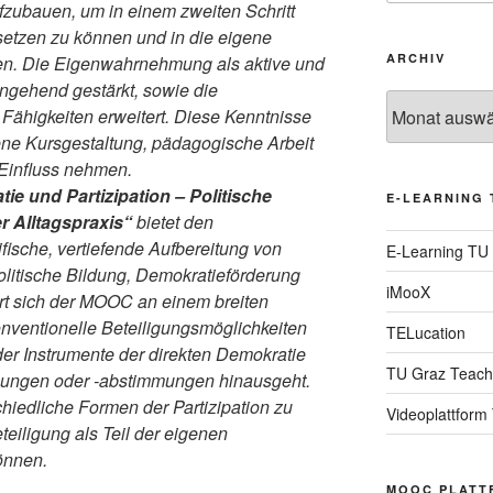
ufzubauen, um in einem zweiten Schritt
setzen zu können und in die eigene
ARCHIV
en. Die Eigenwahrnehmung als aktive und
ngehend gestärkt, sowie die
Archiv
ähigkeiten erweitert. Diese Kenntnisse
gene Kursgestaltung, pädagogische Arbeit
 Einfluss nehmen.
e und Partizipation – Politische
E-LEARNING 
r Alltagspraxis“
bietet den
fische, vertiefende Aufbereitung von
E-Learning TU
litische Bildung, Demokratieförderung
iMooX
iert sich der MOOC an einem breiten
konventionelle Beteiligungsmöglichkeiten
TELucation
er Instrumente der direkten Demokratie
TU Graz Teach
gungen oder -abstimmungen hinausgeht.
chiedliche Formen der Partizipation zu
Videoplattform
teiligung als Teil der eigenen
önnen.
MOOC PLATT