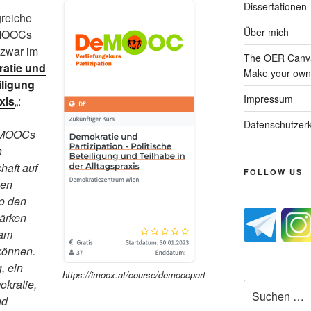
Dissertationen
greiche
Über mich
-MOOCs
 zwar im
The OER Canva
atie und
Make your own 
iligung
Impressum
xis
„:
Datenschutzerk
DeMOOCs
n
haft auf
FOLLOW US
nen
o den
tärken
 am
können.
, ein
https://imoox.at/course/demoocpart
kratie,
Suche
nd
nach: