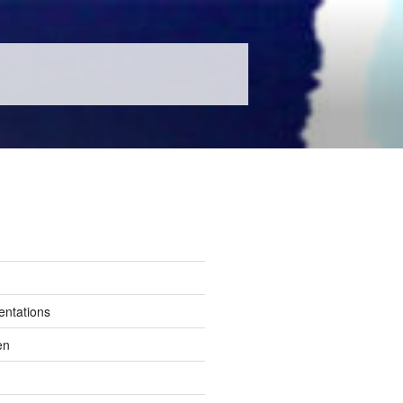
entations
en