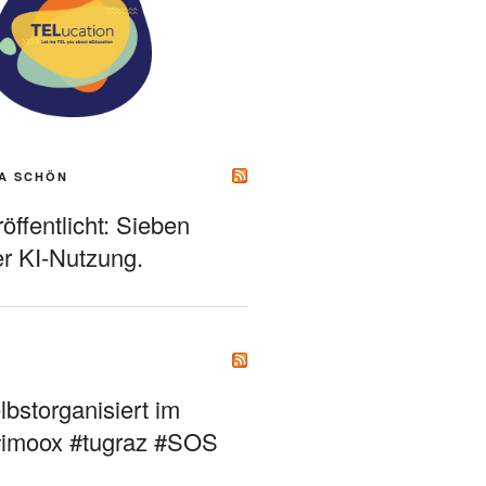
A SCHÖN
ffentlicht: Sieben
r KI-Nutzung.
bstorganisiert im
#imoox #tugraz #SOS