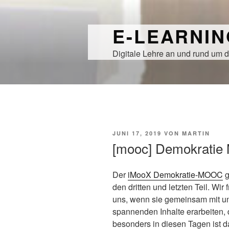
Zum
Inhalt
E-LEARNI
springen
Digitale Lehre an und rund um d
VERÖFFENTLICHT
JUNI 17, 2019
VON
MARTIN
AM
[mooc] Demokratie 
Der
iMooX
Demokratie-MOOC
g
den dritten und letzten Teil. Wir 
uns, wenn sie gemeinsam mit u
spannenden Inhalte erarbeiten,
besonders in diesen Tagen ist d