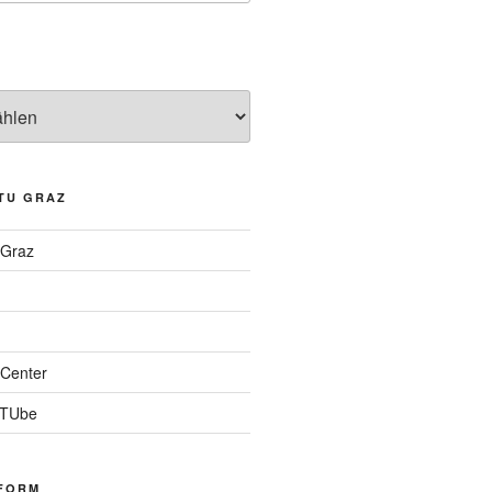
TU GRAZ
 Graz
Center
 TUbe
FORM