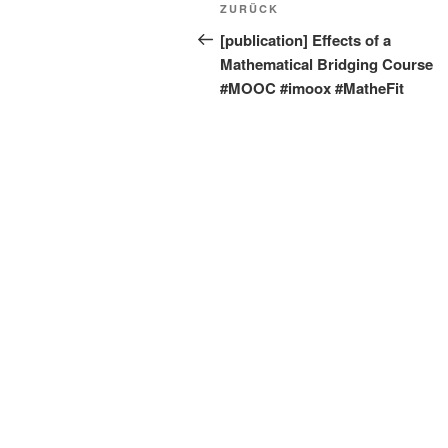
Beitragsnavigation
Vorheriger
ZURÜCK
Beitrag
[publication] Effects of a
Mathematical Bridging Course
#MOOC #imoox #MatheFit