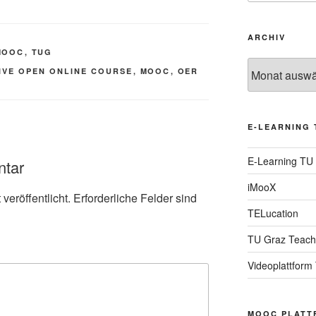
ARCHIV
MOOC
,
TUG
Archiv
IVE OPEN ONLINE COURSE
,
MOOC
,
OER
E-LEARNING 
E-Learning TU
ntar
iMooX
veröffentlicht.
Erforderliche Felder sind
TELucation
TU Graz Teach
Videoplattform
MOOC PLATT