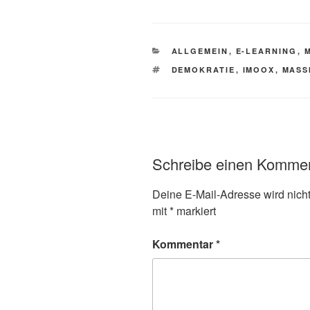
KATEGORIEN
ALLGEMEIN
,
E-LEARNING
,
SCHLAGWÖRTER
DEMOKRATIE
,
IMOOX
,
MASS
Schreibe einen Komme
Deine E-Mail-Adresse wird nicht 
mit
*
markiert
Kommentar
*