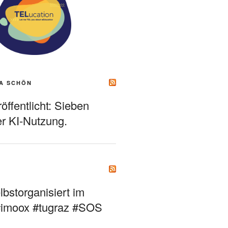
A SCHÖN
ffentlicht: Sieben
r KI-Nutzung.
bstorganisiert im
#imoox #tugraz #SOS