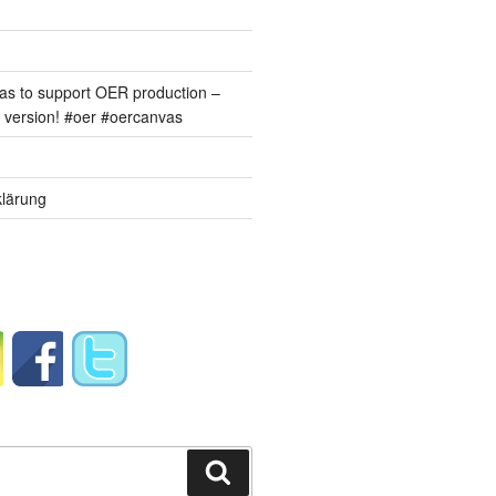
s to support OER production –
version! #oer #oercanvas
lärung
Suchen