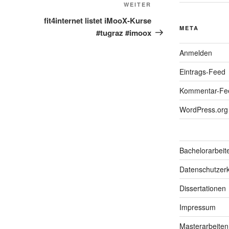
Nächster
WEITER
Beitrag
fit4internet listet iMooX-Kurse
META
#tugraz #imoox
Anmelden
Eintrags-Feed
Kommentar-Fe
WordPress.org
Bachelorarbeit
Datenschutzerk
Dissertationen
Impressum
Masterarbeiten