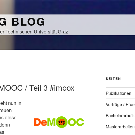
NG BLOG
er Technischen Universität Graz
SEITEN
MOOC / Teil 3 #imoox
Publikationen
eht nun in
Vorträge / Pres
freuen
Bachelorarbeit
ns diese
 denn
Masterarbeiten
as