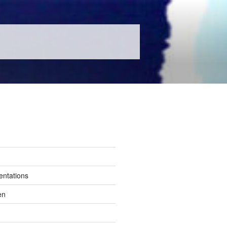
entations
en