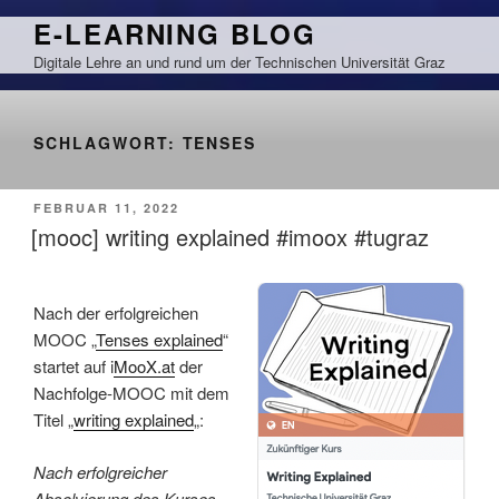
Zum
E-LEARNING BLOG
Inhalt
Digitale Lehre an und rund um der Technischen Universität Graz
springen
SCHLAGWORT:
TENSES
VERÖFFENTLICHT
FEBRUAR 11, 2022
AM
[mooc] writing explained #imoox #tugraz
Nach der erfolgreichen
MOOC „
Tenses explained
“
startet auf i
MooX.at
der
Nachfolge-MOOC mit dem
Titel „
writing explained
„:
Nach erfolgreicher
Absolvierung des Kurses