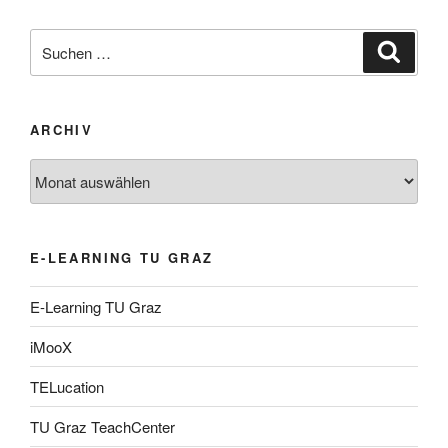
Suche
Suche
nach:
ARCHIV
Archiv
E-LEARNING TU GRAZ
E-Learning TU Graz
iMooX
TELucation
TU Graz TeachCenter