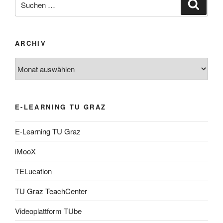
Suche
nach:
ARCHIV
Archiv
E-LEARNING TU GRAZ
E-Learning TU Graz
iMooX
TELucation
TU Graz TeachCenter
Videoplattform TUbe