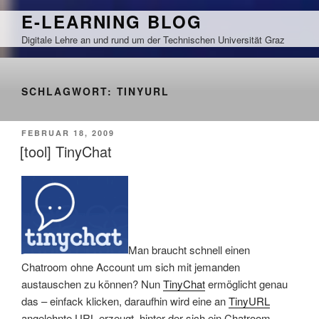
Zum
E-LEARNING BLOG
Inhalt
Digitale Lehre an und rund um der Technischen Universität Graz
springen
SCHLAGWORT:
TINYURL
VERÖFFENTLICHT
FEBRUAR 18, 2009
AM
[tool] TinyChat
Man braucht schnell einen
Chatroom ohne Account um sich mit jemanden
austauschen zu können? Nun
TinyChat
ermöglicht genau
das – einfack klicken, daraufhin wird eine an
TinyURL
angelehnte URL erzeugt, hinter der sich ein Chatroom